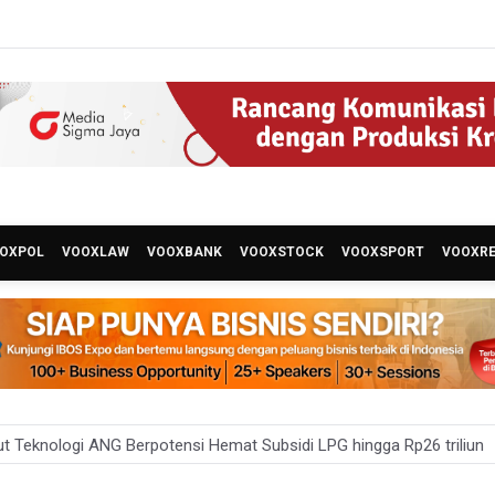
OXPOL
VOOXLAW
VOOXBANK
VOOXSTOCK
VOOXSPORT
VOOXR
t Teknologi ANG Berpotensi Hemat Subsidi LPG hingga Rp26 triliun
um Klaim 995 Airsoft Gun di Sekolah Swasta Jaksel Berizin, Bantah