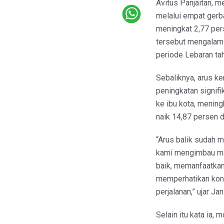
Avitus Panjaitan, 
melalui empat gerb
meningkat 2,77 per
tersebut mengalami
periode Lebaran ta
Sebaliknya, arus k
peningkatan signif
ke ibu kota, menin
naik 14,87 persen d
“Arus balik sudah mu
kami mengimbau ma
baik, memanfaatkan
memperhatikan kond
perjalanan,” ujar J
Selain itu kata ia,