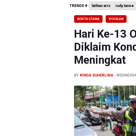
TRENDS # :
latihan arrc
rudy tanoe
BRIN Kemb
KPK Minta
BERITA UTAMA
VOOXLAW
BRIN Past
Hari Ke-13 
Diklaim Kond
Meningkat
BY
RINDA SUHERLINA
WEDNESDAY