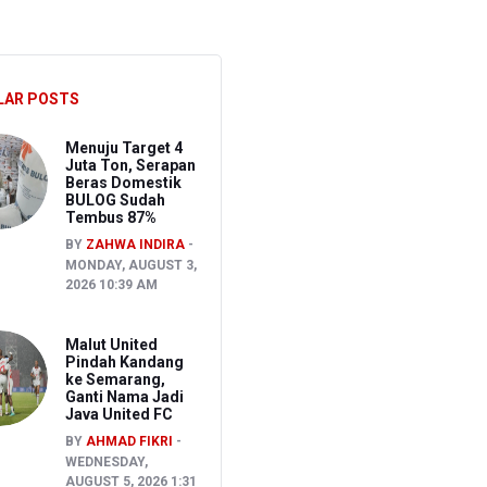
ghadapi Ancaman El Nino
sen Pemeriksaan
LAR POSTS
Menuju Target 4
Juta Ton, Serapan
Beras Domestik
BULOG Sudah
Tembus 87%
BY
ZAHWA INDIRA
MONDAY, AUGUST 3,
2026 10:39 AM
Malut United
Pindah Kandang
ke Semarang,
Ganti Nama Jadi
Java United FC
BY
AHMAD FIKRI
WEDNESDAY,
AUGUST 5, 2026 1:31