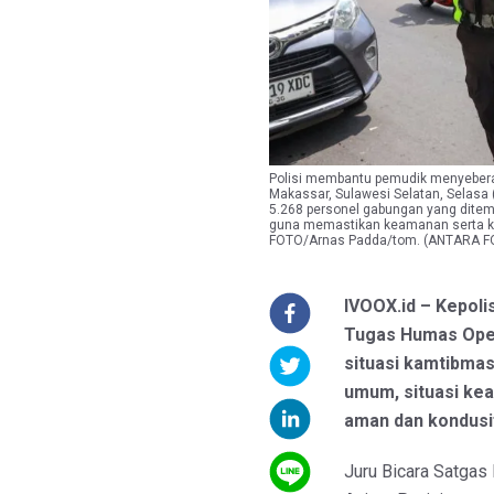
Polisi membantu pemudik menyebera
Makassar, Sulawesi Selatan, Selasa
5.268 personel gabungan yang ditemp
guna memastikan keamanan serta kel
FOTO/Arnas Padda/tom. (ANTARA 
IVOOX.id – Kepoli
Tugas Humas Ope
situasi kamtibmas
umum, situasi ke
aman dan kondusif
Juru Bicara Satga