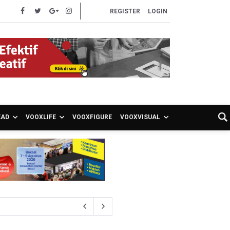
REGISTER
LOGIN
EAD
VOOXLIFE
VOOXFIGURE
VOOXVISUAL
 Kepemilikan Senjata Api dan Narkoba