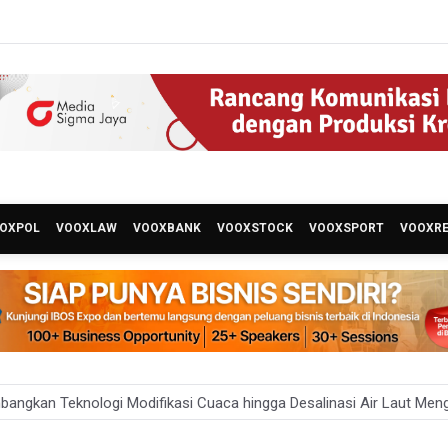
OXPOL
VOOXLAW
VOOXBANK
VOOXSTOCK
VOOXSPORT
VOOXR
angkan Teknologi Modifikasi Cuaca hingga Desalinasi Air Laut Men
 Bambang Rudijanto Tanoesoedibjo Kooperatif, Sudah Tiga Kali Ab
ikan Keamanan Data Proyek Satelit Lampung-1