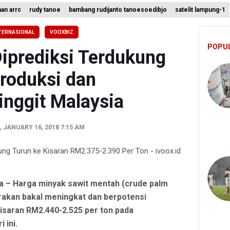
han arrc
rudy tanoe
bambang rudijanto tanoesoedibjo
satelit lampung-1
a Permintaan Kejaksaan Agung Periksa Febrie Adriansyah
TERNASIONAL
VOOXBIZ
ian ESDM Kaji Pengembangan PLTS Sepanjang Jalan Tol Trans-Jawa
POPU
iprediksi Terdukung
roduksi dan
inggit Malaysia
 JANUARY 16, 2018 7:15 AM
ta – Harga minyak sawit mentah (crude palm
irakan bakal meningkat dan berpotensi
isaran RM2.440-2.525 per ton pada
 ini.