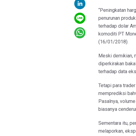
“Peningkatan har
penurunan produk
terhadap dolar Ame
komoditi PT Monex
(16/01/2018).
Meski demikian, m
diperkirakan baka
terhadap data ek
Tetapi para trade
memprediksi bah
Pasalnya, volume
biasanya cenderu
Sementara itu, pe
melaporkan, eksp