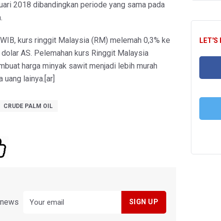
uari 2018 dibandingkan periode yang sama pada
.
 WIB, kurs ringgit Malaysia (RM) melemah 0,3% ke
LET'S
 dolar AS. Pelemahan kurs Ringgit Malaysia
mbuat harga minyak sawit menjadi lebih murah
 uang lainya.[ar]
FA
CRUDE PALM OIL
T
y news