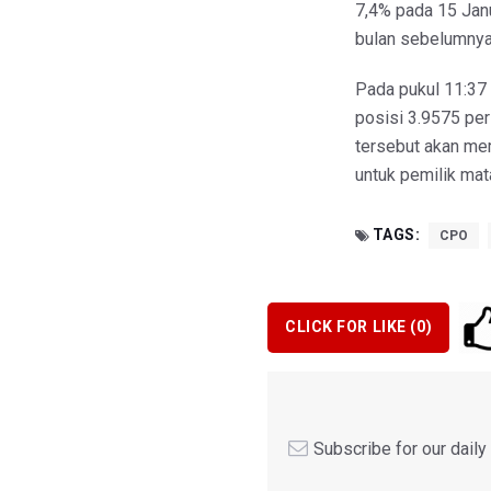
7,4% pada 15 Jan
bulan sebelumnya
Pada pukul 11:37
posisi 3.9575 per
tersebut akan me
untuk pemilik mata
TAGS:
CPO
CLICK FOR LIKE (
0
)
Subscribe for our dail