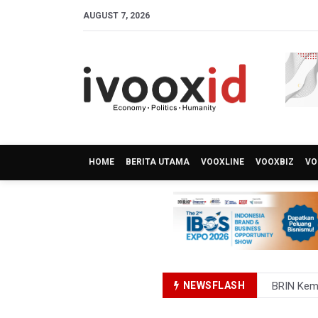
AUGUST 7, 2026
HOME
BERITA UTAMA
VOOXLINE
VOOXBIZ
VO
BRIN Kemb
NEWSFLASH
KPK Minta
BRIN Past