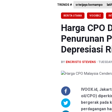
TRENDS # :
sriwijaya kemampo
lati
KPK Terim
BERITA UTAMA
VOOXBIZ
IN
Kementer
Harga CPO D
Penurunan P
Depresiasi R
BY
ENCRISTO STEVENS
TUESDAY,
IVOOX.id, Jakar
oil/CPO) diperk
bergerak pada k
perdagangan hari