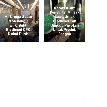
Aprobi Klaim
Konsumsi Minyak
Airlangga Sebut
Sawit Untuk
Targe
RI Menang di
Biodiesel Tak
Tah
WTO Bukti
Ganggu Pasokan
CPO 
Biodiesel CPO
Untuk Produk
Ja
Diakui Dunia
Pangan
Har