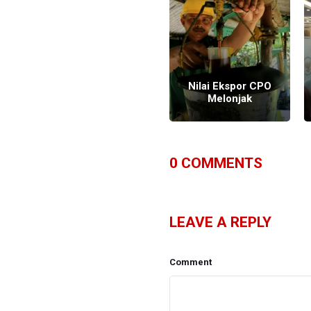
GAPKI Catat
Kenaikan Ekspor
CPO Sepanjang
Nilai Ekspor CPO
Agustus
Melonjak
0
COMMENTS
LEAVE A REPLY
Comment