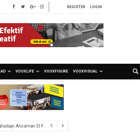
REGISTER
LOGIN
EAD
VOOXLIFE
VOOXFIGURE
VOOXVISUAL
ghadapi Ancaman El Nino
sen Pemeriksaan