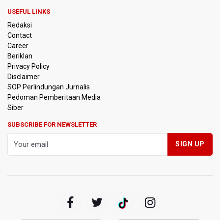
PSSI Evaluasi TImnas Indonesia Setelah Gagal Tembus
USEFUL LINKS
Semifinal Piala AFF 2026
Redaksi
Contact
Timnas Indonesia Tersingkir di Piala AFF 2026 Setelah
Career
Ditahan Imbang Singapura 1-1
Beriklan
Privacy Policy
Pemerintah Matangkan Rencana Pembaruan Buku Ajar
Disclaimer
Nasional
SOP Perlindungan Jurnalis
Pedoman Pemberitaan Media
Pendakian Gunung Gede Pangrango Ditutup karena
Siber
Kebakaran Alun-alun Suryakancana
SUBSCRIBE FOR NEWSLETTER
Menkomdigi Sebut Kehadiran AI Factory Perkuat Posisi
Indonesia
Perumnas Bangun Hunian Bersubsidi dengan Konsep
TOD di Kemayoran
Bank Indonesia Sebut Cadangan Devisa Akhir Juli
Sebesar 145,3 Miliar Dolar AS
Penjelasan Kemenkes: Pasien BPJS Kesehatan Viral