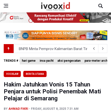
BNPB Minta Pemprov Kalimantan Barat Tinjau Kembali
Kemensos Targetkan 150 Ribu Siswa Masuk Program Se
TRENDS # :
hari game
insa yacht
aksi pengecatan
para-meter archer
Pakar: Pengungkapan TPPU Eks Jampidsus Febrie Adrian
VOOXLAW
BERITA UTAMA
Tim 9 Kejagung Periksa Febrie Adransayah sebagai Ters
Hakim Jatuhkan Vonis 15 Tahun
BPIP: Satu Siswa Sekolah Rakyat Jadi Calon Paskibraka 
Penjara untuk Polisi Penembak Mati
Pelajar di Semarang
BY
AHMAD FIKRI
FRIDAY, AUGUST 8, 2025 7:31 AM