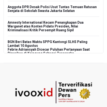
Anggota DPR Desak Polisi Usut Tuntas Temuan Ratusan
Senjata di Sekolah Swasta Jakarta Selatan
Amnesty International Kecam Penangkapan Dua
Warganet atas Konten Pidato Presiden, Nilai
Kriminalisasi Kritik Persempit Ruang Sipil
BGN Beri Batas Waktu SPPG Kantongi SLHS Paling
Lambat 10 Agustus
Febrie Adriansyah Dicecar Puluhan Pertanyaan Saat
Diperiksa di Kejagung Sebagai Tersangka
BGN Proses Pemberhentian Tidak Hormat 66 Kepala
SPPG, Sudaryono: Tidak Ada Toleransi bagi Pelanggaran
Disiplin
SEA V Cup 2026: Timnas Voli Putri Indonesia Menang
Lawan Vietnam 3-2
Kebakaran Landa Gedung Bapenda DKI Jakarta