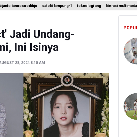
ijanto tanoesoedibjo
satelit lampung-1
teknologi ang
literasi multimoda
 Bambang Rudijanto Tanoesoedibjo Kooperatif, Sudah Tiga Kali Ab
ikan Keamanan Data Proyek Satelit Lampung-1
POPU
t Teknologi ANG Berpotensi Hemat Subsidi LPG hingga Rp26 triliun
t' Jadi Undang-
, Ini Isinya
UGUST 28, 2024 8:10 AM