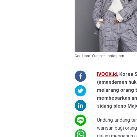
Goo Hara. Sumber: Instagram.
IVOOX.id
, Korea 
(amandemen hukum
melarang orang t
membesarkan anak
sidang pleno Maje
Undang-undang te
warisan bagi oran
dalam mengasuh a