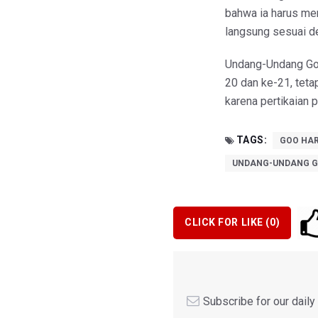
bahwa ia harus me
langsung sesuai d
Undang-Undang Goo
20 dan ke-21, teta
karena pertikaian po
TAGS:
GOO HA
UNDANG-UNDANG G
CLICK FOR LIKE (
0
)
Subscribe for our dail