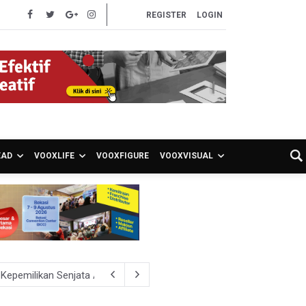
REGISTER
LOGIN
EAD
VOOXLIFE
VOOXFIGURE
VOOXVISUAL
 Kepemilikan Senjata Api dan Narkoba
i