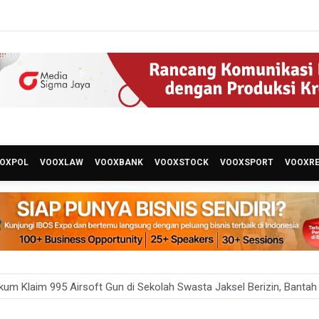
OXPOL
VOOXLAW
VOOXBANK
VOOXSTOCK
VOOXSPORT
VOOXR
um Klaim 995 Airsoft Gun di Sekolah Swasta Jaksel Berizin, Bantah
Sebut Insentif Kendaraan Listrik untuk Produk Bernilai Tambah Tingg