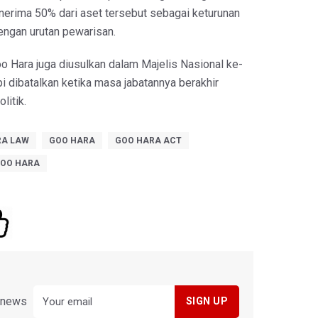
nerima 50% dari aset tersebut sebagai keturunan
engan urutan pewarisan.
 Hara juga diusulkan dalam Majelis Nasional ke-
pi dibatalkan ketika masa jabatannya berakhir
litik.
RA LAW
GOO HARA
GOO HARA ACT
OO HARA
y news