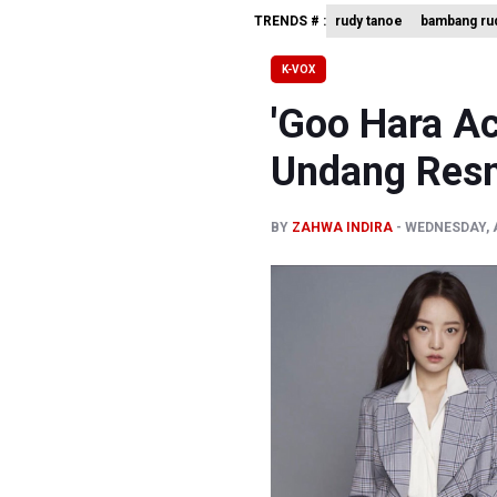
TRENDS # :
rudy tanoe
bambang rud
KPK Minta
BRIN Past
K-VOX
BRIN Sebu
'Goo Hara Ac
Undang Resmi
BY
ZAHWA INDIRA
WEDNESDAY, A