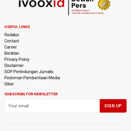
KPK Terima Permintaan Kejaksaan Agung Periksa Febrie
Adriansyah
USEFUL LINKS
Kementerian ESDM Kaji Pengembangan PLTS Sepanjang
Redaksi
Jalan Tol Trans-Jawa
Contact
Career
BRIN Kembangkan Teknologi Modifikasi Cuaca hingga
Beriklan
Desalinasi Air Laut Menghadapi Ancaman El Nino
Privacy Policy
Disclaimer
KPK Minta Bambang Rudijanto Tanoesoedibjo Kooperatif,
SOP Perlindungan Jurnalis
Sudah Tiga Kali Absen Pemeriksaan
Pedoman Pemberitaan Media
Siber
BRIN Pastikan Keamanan Data Proyek Satelit Lampung-1
SUBSCRIBE FOR NEWSLETTER
BRIN Sebut Teknologi ANG Berpotensi Hemat Subsidi LPG
hingga Rp26 triliun
Kuasa Hukum Klaim 995 Airsoft Gun di Sekolah Swasta
Jaksel Berizin, Bantah Kepemilikan Senjata Api dan
Narkoba