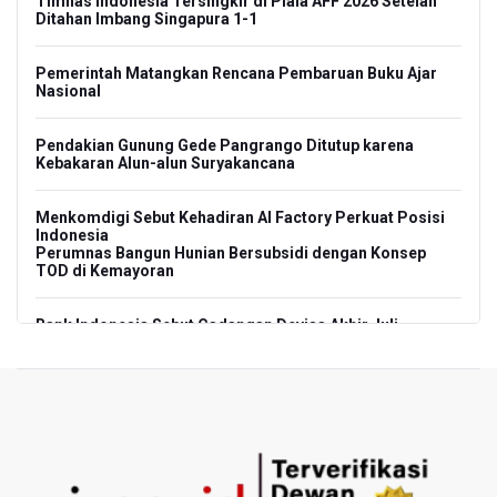
Timnas Indonesia Tersingkir di Piala AFF 2026 Setelah
Ditahan Imbang Singapura 1-1
Pemerintah Matangkan Rencana Pembaruan Buku Ajar
Nasional
Pendakian Gunung Gede Pangrango Ditutup karena
Kebakaran Alun-alun Suryakancana
Menkomdigi Sebut Kehadiran AI Factory Perkuat Posisi
Indonesia
Perumnas Bangun Hunian Bersubsidi dengan Konsep
TOD di Kemayoran
Bank Indonesia Sebut Cadangan Devisa Akhir Juli
Sebesar 145,3 Miliar Dolar AS
Penjelasan Kemenkes: Pasien BPJS Kesehatan Viral
Tunggu 8 Jam karena HCU RSCM Terbatas
Terkait Temuan 995 Pucuk Senjata, Yayasan Sekolah: Tak
Ada Ekskul Menembak