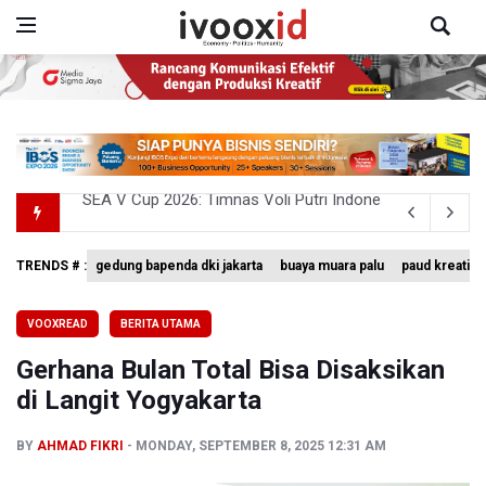
Kebakaran Landa Gedung Bapenda DKI Jakarta
BGN Beri Batas Waktu SPPG Kantongi SLHS Paling Lamb
TRENDS # :
gedung bapenda dki jakarta
buaya muara palu
paud kreatif
Febrie Adriansyah Dicecar Puluhan Pertanyaan Saat Dipe
VOOXREAD
BERITA UTAMA
BGN Proses Pemberhentian Tidak Hormat 66 Kepala SPPG,
Gerhana Bulan Total Bisa Disaksikan
SEA V Cup 2026: Timnas Voli Putri Indonesia Menang L
di Langit Yogyakarta
BY
AHMAD FIKRI
MONDAY, SEPTEMBER 8, 2025 12:31 AM