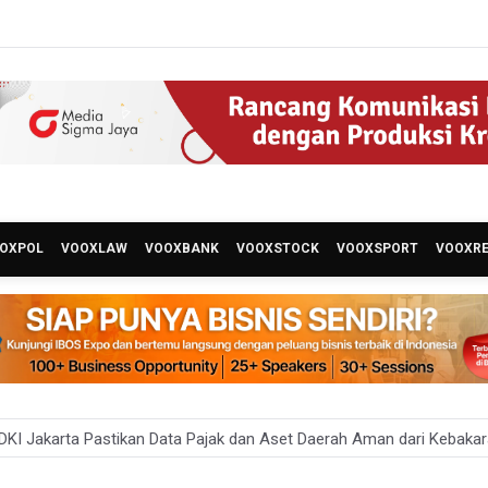
OXPOL
VOOXLAW
VOOXBANK
VOOXSTOCK
VOOXSPORT
VOOXR
KI Jakarta Pastikan Data Pajak dan Aset Daerah Aman dari Kebaka
an Ekonomi 5,3 Persen Belum Cukup Dongkrak Optimisme Pasar, Ek