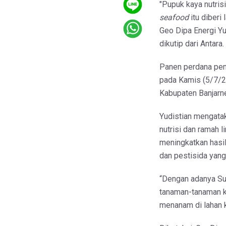
"Pupuk kaya nutris
seafood
itu diberi
Geo Dipa Energi Yu
dikutip dari Antara.
Panen perdana pen
pada Kamis (5/7/2
Kabupaten Banjarn
Yudistian mengata
nutrisi dan ramah 
meningkatkan hasi
dan pestisida yang
“Dengan adanya Sul
tanaman-tanaman ki
menanam di lahan kr