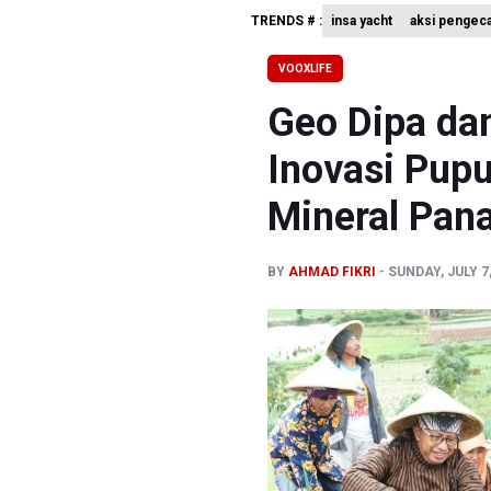
BPIP: Sat
TRENDS # :
insa yacht
aksi pengec
BNPB Min
VOOXLIFE
Kemensos
Geo Dipa da
Inovasi Pupu
Mineral Pan
BY
AHMAD FIKRI
SUNDAY, JULY 7