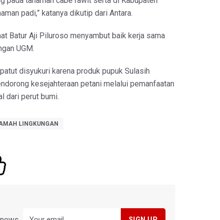
 pada tanaman cabe rawit serta di Kabupaten
man padi,” katanya dikutip dari Antara.
at Batur Aji Piluroso menyambut baik kerja sama
engan UGM.
 patut disyukuri karena produk pupuk Sulasih
endorong kesejahteraan petani melalui pemanfaatan
l dari perut bumi.
RAMAH LINGKUNGAN
y news