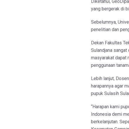
Diketahui, GeoDip
yang bergerak di b
Sebelumnya, Unive
penelitian dan peng
Dekan Fakultas Te
Sulandjana sangat
masyarakat dapat 
penggunaan tanama
Lebih lanjut, Dos
harapannya agar m
pupuk Sulasih Sula
“Harapan kami pupu
Indonesia demi me
berkelanjutan. Sep