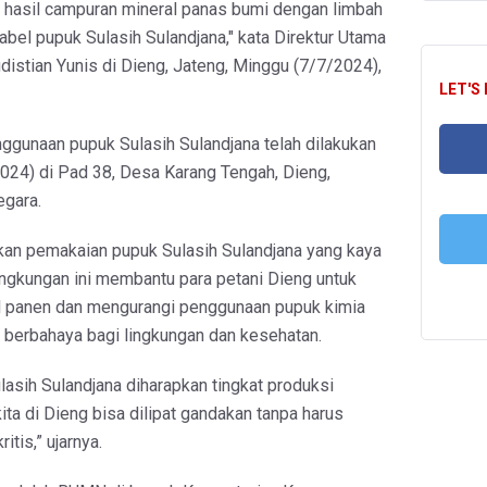
i hasil campuran mineral panas bumi dengan limbah
 label pupuk Sulasih Sulandjana," kata Direktur Utama
distian Yunis di Dieng, Jateng, Minggu (7/7/2024),
LET'S
ggunaan pupuk Sulasih Sulandjana telah dilakukan
024) di Pad 38, Desa Karang Tengah, Dieng,
egara.
FA
kan pemakaian pupuk Sulasih Sulandjana yang kaya
lingkungan ini membantu para petani Dieng untuk
T
l panen dan mengurangi penggunaan pupuk kimia
 berbahaya bagi lingkungan dan kesehatan.
asih Sulandjana diharapkan tingkat produksi
ta di Dieng bisa dilipat gandakan tanpa harus
itis,” ujarnya.