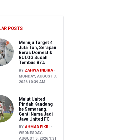
hkan Pembakaran Lahan untuk Membuka Kebun Warga
027
LAR POSTS
Menuju Target 4
Juta Ton, Serapan
Beras Domestik
BULOG Sudah
Tembus 87%
BY
ZAHWA INDIRA
MONDAY, AUGUST 3,
2026 10:39 AM
Malut United
Pindah Kandang
ke Semarang,
Ganti Nama Jadi
Java United FC
BY
AHMAD FIKRI
WEDNESDAY,
AUGUST 5, 2026 1:31