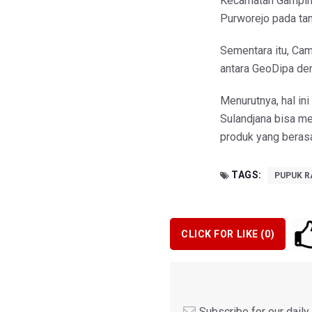
Kecamatan Gamping
Purworejo pada tana
Sementara itu, Cam
antara GeoDipa d
Menurutnya, hal ini
Sulandjana bisa m
produk yang berasa
TAGS:
PUPUK 
CLICK FOR LIKE (
0
)
Subscribe for our dail