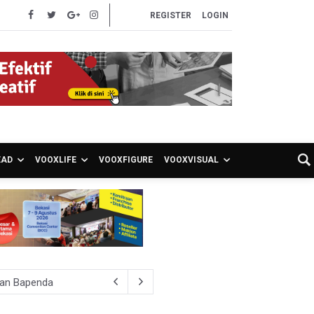
REGISTER
LOGIN
EAD
VOOXLIFE
VOOXFIGURE
VOOXVISUAL
ran Bapenda
onom Sebut Investor Masih Selektif