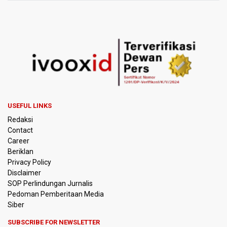
Ramai di Media Sosial Soal Rehat Waktu 48 Jam Menuju
Final Piala Presiden, OC Tegaskan Sudah Sesuai
Persetujuan AFC
Pramono Kembalikan Nama Stasiun LRT Pegangsaan 2
Menjadi Kelapa Gading
Pemerintah Siapkan Stimulus Hadapi Dampak El Nino
Korlantas Catat 16.812 Pelanggaran Plat Nomor Terekam
USEFUL LINKS
ETLE dengan Teknologi Face Recognition
Redaksi
Contact
Menko Polkam Imbau Tidak Bertindak Anarkis jika Ingin
Career
Berunjuk Rasa
Beriklan
Privacy Policy
Nadiem Makarim Jalani Sidang Banding Perdana Kasus
Disclaimer
Korupsi Chromebook
SOP Perlindungan Jurnalis
Pedoman Pemberitaan Media
Polisi Ungkap Peredaran 86,4 Kg Sabu dan 5.171 Butir
Siber
Ekstasi, Enam Tersangka Ditangkap
SUBSCRIBE FOR NEWSLETTER