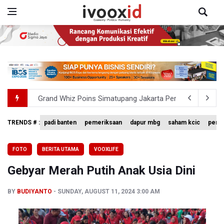
Grand Whiz Poins Simatupang Jakarta Perkuat Kepemi
Kembali Hadir! Pesan hotel Via Website Resmi Diskon 40
TRENDS # :
padi banten
pemeriksaan
dapur mbg
saham kcic
penun
Swiss-Belcourt Bogor Hadirkan Promo "Merdeka Escape
FOTO
BERITA UTAMA
VOOXLIFE
Pemerintah Tunda Penerapan Pajak Marketplace, DJP: Ja
Gebyar Merah Putih Anak Usia Dini
Holiday Inn Express Jakarta Menteng Dukung Program L
BY
BUDIYANTO
SUNDAY, AUGUST 11, 2024 3:00 AM