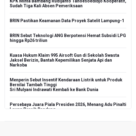
KPK Minta Bambang Rudijanto Tanoesoedibjo Kooperatif,
Sudah Tiga Kali Absen Pemeriksaan
BRIN Pastikan Keamanan Data Proyek Satelit Lampung-1
BRIN Sebut Teknologi ANG Berpotensi Hemat Subsidi LPG
hingga Rp26 triliun
Kuasa Hukum Klaim 995 Airsoft Gun di Sekolah Swasta
Jaksel Berizin, Bantah Kepemilikan Senjata Api dan
Narkoba
Menperin Sebut Insentif Kendaraan Listrik untuk Produk
Bernilai Tambah Tinggi
Sri Mulyani Indrawati Kembali ke Bank Dunia
Persebaya Juara Piala Presiden 2026, Menang Adu Pinalti
Lawan Persib Bandung
Dari Literasi Teks ke Literasi Multimodal