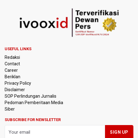
Kemenag Terbitkan 40 Buku Digital Pendidikan Agama
Islam, Dapat Diunduh Gratis
KKI Sebut Ada 10 Nakes Diduga Beri Komentar Nirempati
pada Unggahan Pasien BPJS Kesehatan
Polda Metro Jaya Pulangkan Tiga WNI Korban TPPO dari
Libya
USEFUL LINKS
Redaksi
Polisi Selidiki Temuan Senjata Api di Yayasan Sekolah
Contact
Swasta di Jaksel
Career
Beriklan
995 Senjata Api Ditemukan di Sekolah Swasta di Pondok
Privacy Policy
Pinang, Jakarta Selatan
Disclaimer
SOP Perlindungan Jurnalis
Pedoman Pemberitaan Media
Pemerintah Gelar Operasi Modifikasi Cuaca Percepat
Pemadaman Karhutla Gunung Bromo
Siber
SUBSCRIBE FOR NEWSLETTER
Pemerintah Tunda Penerapan Pajak Marketplace, DJP:
Jaga Daya Beli Masyarakat
Kemenkeu Ambil Alih 60 Persen Saham KCIC