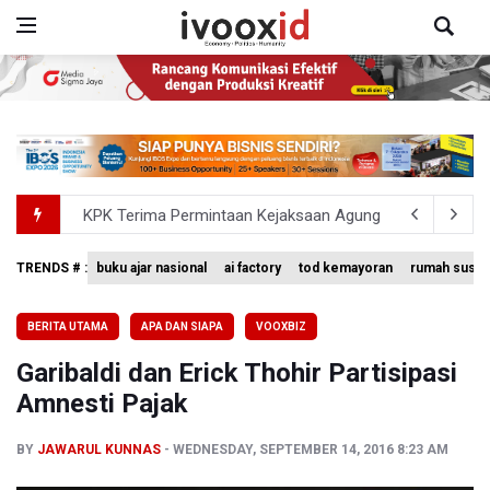
Kementerian ESDM Kaji Pengembangan PLTS Sepanjang 
BRIN Kembangkan Teknologi Modifikasi Cuaca hingga De
TRENDS # :
buku ajar nasional
ai factory
tod kemayoran
rumah susun
Penjelasan Kemenkes: Pasien BPJS Kesehatan Viral Tu
BERITA UTAMA
APA DAN SIAPA
VOOXBIZ
Terkait Temuan 995 Pucuk Senjata, Yayasan Sekolah: T
Garibaldi dan Erick Thohir Partisipasi
KPK Terima Permintaan Kejaksaan Agung Periksa Febrie
Amnesti Pajak
BY
JAWARUL KUNNAS
WEDNESDAY, SEPTEMBER 14, 2016 8:23 AM