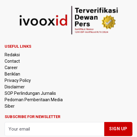
BKSDA Riau Sebut Seekor Gajah Binaan PLG Minas Mati
Akibat Komplikasi Infeksi
Korlantas Polri dan Jasa Marga Bahas Zero ODOL hingga
Integrasi Teknologi Tol Jelang Libur Nataru
USEFUL LINKS
Amnesty International Kecam Penggusuran Paksa Petani
Redaksi
di Luwu Timur, Desak Hentikan Kekerasan terhadap
Warga Berdalih PSN
Contact
Career
Beriklan
Kebakaran Landa Blok Bantengan di Kawasan Taman
Nasional Bromo Tengger Semeru, Tiga Jalur Akses
Privacy Policy
Wisata Ditutup
Disclaimer
SOP Perlindungan Jurnalis
Pedoman Pemberitaan Media
Malut United Pindah Kandang ke Semarang, Ganti Nama
Jadi Java United FC
Siber
SUBSCRIBE FOR NEWSLETTER
Persebaya Lawan Persib Bandung di Final Piala Presiden
2026