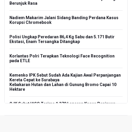
Berunjuk Rasa
Nadiem Makarim Jalani Sidang Banding Perdana Kasus
Korupsi Chromebook
Polisi Ungkap Peredaran 86,4 Kg Sabu dan 5.171 Butir
Ekstasi, Enam Tersangka Ditangkap
Korlantas Polri Terapkan Teknologi Face Recognition
pada ETLE
Kemenko IPK Sebut Sudah Ada Kajian Awal Perpanjangan
Kereta Cepat ke Surabaya
Kebakaran Hutan dan Lahan di Gunung Bromo Capai 10
Hektare
OJK Sebut IASC Terima 1.379 Laporan Kasus Penipuan
Keuangan Memanfaatkan AI
BRIN Kaji Peluang Industri Panel Surya Generasi Baru
Dikembangkan di Indonesia