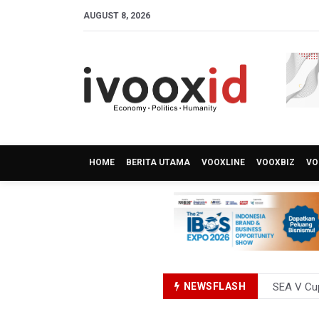
AUGUST 8, 2026
HOME
BERITA UTAMA
VOOXLINE
VOOXBIZ
VO
NEWSFLASH
SEA V Cup
Kebakara