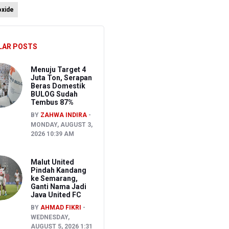
oxide
agai Tersangka
LAR POSTS
a Toleransi bagi Pelanggaran Disiplin
Menuju Target 4
Juta Ton, Serapan
Beras Domestik
BULOG Sudah
Tembus 87%
BY
ZAHWA INDIRA
MONDAY, AUGUST 3,
2026 10:39 AM
Malut United
Pindah Kandang
ke Semarang,
Ganti Nama Jadi
Java United FC
BY
AHMAD FIKRI
WEDNESDAY,
AUGUST 5, 2026 1:31