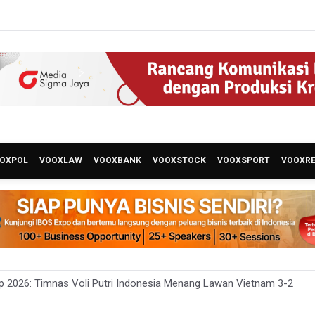
OXPOL
VOOXLAW
VOOXBANK
VOOXSTOCK
VOOXSPORT
VOOXR
 2026: Timnas Voli Putri Indonesia Menang Lawan Vietnam 3-2
n Landa Gedung Bapenda DKI Jakarta