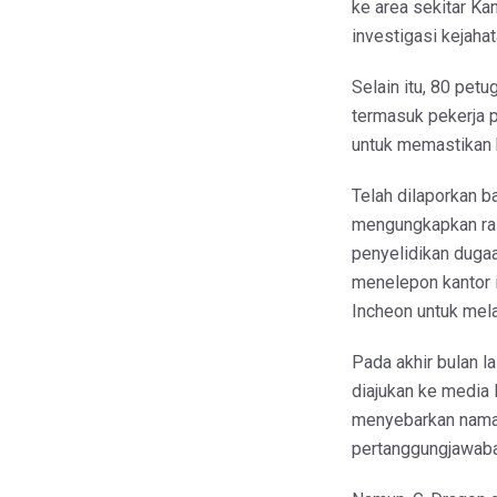
ke area sekitar Ka
investigasi kejaha
Selain itu, 80 pet
termasuk pekerja 
untuk memastikan
Telah dilaporkan 
mengungkapkan ras
penyelidikan duga
menelepon kantor i
Incheon untuk mel
Pada akhir bulan l
diajukan ke media 
menyebarkan nama 
pertanggungjawaba