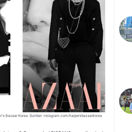
r's Bazaar Korea. Sumber: nstagram.com/harpersbazaarkorea