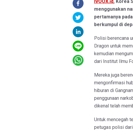
IVOOX.id
, Korea 
menggunakan nark
pertamanya pada h
berkumpul di dep
Polisi berencana 
Dragon untuk meme
kemudian mengumpu
dari Institut Ilmu 
Mereka juga bere
mengonfirmasi hub
hiburan di Gangna
penggunaan narkob
dikenal telah memb
Untuk mencegah te
petugas polisi dari