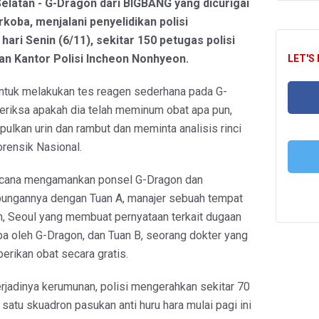
Selatan - G-Dragon dari BIGBANG yang dicurigai
oba, menjalani penyelidikan polisi
ari Senin (6/11), sekitar 150 petugas polisi
an Kantor Polisi Incheon Nonhyeon.
LET'S
untuk melakukan tes reagen sederhana pada G-
riksa apakah dia telah meminum obat apa pun,
lkan urin dan rambut dan meminta analisis rinci
FA
Forensik Nasional.
ncana mengamankan ponsel G-Dragon dan
T
ungannya dengan Tuan A, manajer sebuah tempat
m, Seoul yang membuat pernyataan terkait dugaan
a oleh G-Dragon, dan Tuan B, seorang dokter yang
erikan obat secara gratis.
rjadinya kerumunan, polisi mengerahkan sekitar 70
 satu skuadron pasukan anti huru hara mulai pagi ini