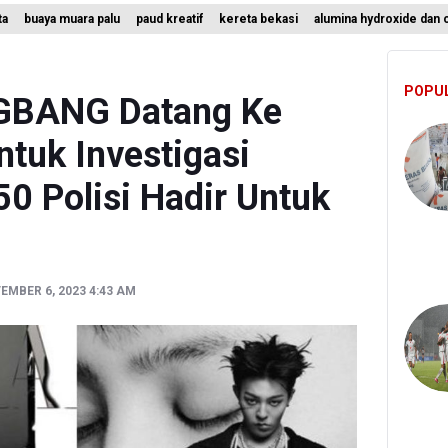
ta
buaya muara palu
paud kreatif
kereta bekasi
alumina hydroxide dan 
Batas Waktu SPPG Kantongi SLHS Paling Lambat 10 Agustus
riansyah Dicecar Puluhan Pertanyaan Saat Diperiksa di Kejagung Seb
POPU
s Pemberhentian Tidak Hormat 66 Kepala SPPG, Sudaryono: Tidak Ad
IGBANG Datang Ke
ntuk Investigasi
50 Polisi Hadir Untuk
MBER 6, 2023 4:43 AM