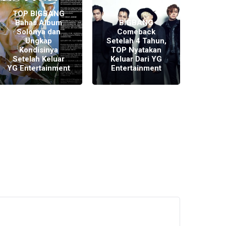
TOP BIGBANG
Bahas Album
BIGBANG
Masa
Solonya dan
Comeback
S
Ungkap
Setelah 4 Tahun,
B
Kondisinya
TOP Nyatakan
Be
Setelah Keluar
Keluar Dari YG
Sete
YG Entertainment
Entertainment
B