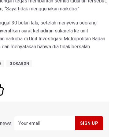
dengan tegas membantah semua tuduhan tersebut,
, “Saya tidak menggunakan narkoba.”
nggal 30 bulan lalu, setelah menyewa seorang
yerahkan surat kehadiran sukarela ke unit
tan narkoba di Unit Investigasi Metropolitan Badan
 dan menyatakan bahwa dia tidak bersalah.
G
G DRAGON
y news