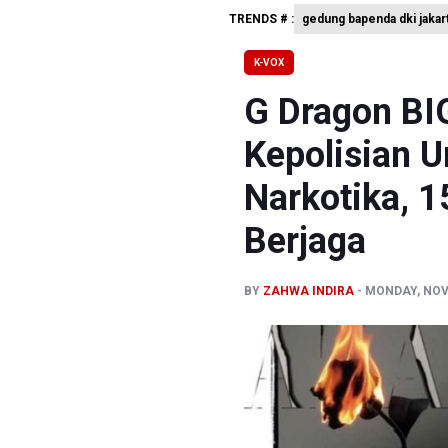
TRENDS # :
gedung bapenda dki jakar
BGN Beri 
Febrie Ad
K-VOX
BGN Prose
G Dragon B
Kepolisian U
Narkotika, 1
Berjaga
BY
ZAHWA INDIRA
MONDAY, NOVE