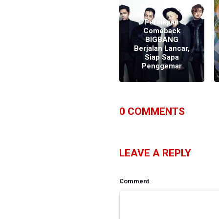
Masa Tahanan
Persiapan
Seungri
Comeback
,
BIGBANG
BIGBANG
Berkurang
Berjalan Lancar,
Setelah Ajukan
Siap Sapa
Banding
Penggemar
0
COMMENTS
LEAVE A REPLY
Comment