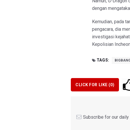
Namun, G-Dragon 
dengan mengatakan
Kemudian, pada ta
pengacara, dia men
investigasi kejaha
Kepolisian Incheon
TAGS:
BIGBAN
CLICK FOR LIKE (
0
)
Subscribe for our dail