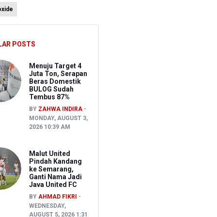
oxide
LAR POSTS
26
Menuju Target 4
Juta Ton, Serapan
Beras Domestik
BULOG Sudah
Tembus 87%
BY
ZAHWA INDIRA
MONDAY, AUGUST 3,
2026 10:39 AM
Malut United
Pindah Kandang
ke Semarang,
Ganti Nama Jadi
Java United FC
BY
AHMAD FIKRI
WEDNESDAY,
AUGUST 5, 2026 1:31