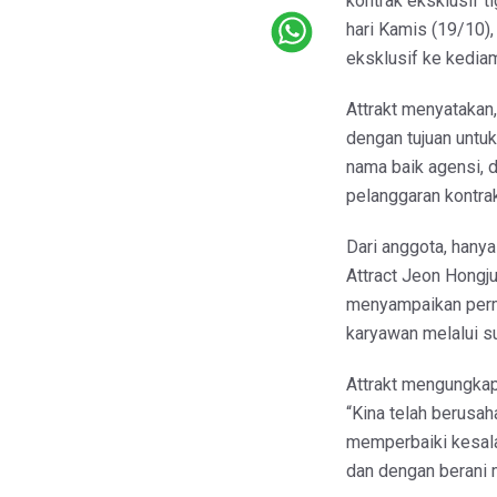
kontrak eksklusif ti
hari Kamis (19/10), 
eksklusif ke kedia
Attrakt menyatakan,
dengan tujuan untu
nama baik agensi, d
pelanggaran kontrak
Dari anggota, hany
Attract Jeon Hongj
menyampaikan perm
karyawan melalui su
Attrakt mengungkap
“Kina telah berusah
memperbaiki kesala
dan dengan berani 