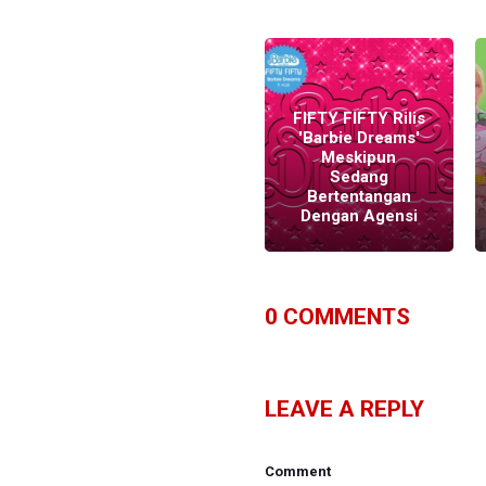
Fifty Fifty, Dua
Lipa, Nicki Minaj
dan Selebritis
FIFTY FIFTY Rilis
Lainnya Akan
'Barbie Dreams'
Berpartisipasi
Meskipun
Menyanyikan
Sedang
Soundtrack
Bertentangan
'BARBIE'
Dengan Agensi
0
COMMENTS
LEAVE A REPLY
Comment