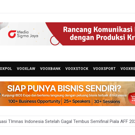
OXPOL
VOOXLAW
VOOXBANK
VOOXSTOCK
VOOXSPORT
VOOXR
donesia Tersingkir di Piala AFF 2026 Setelah Ditahan Imbang Singap
s Pemberhentian Tidak Hormat 66 Kepala SPPG, Sudaryono: Tidak Ad