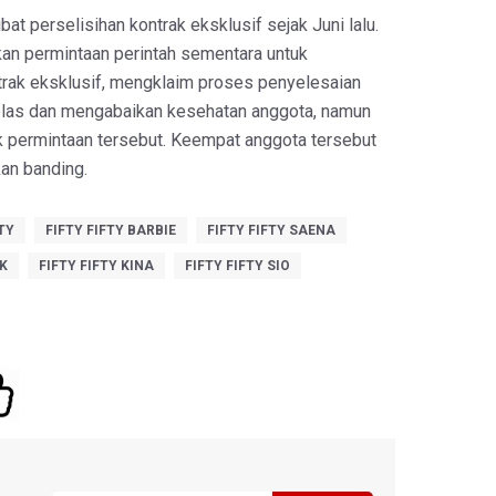
libat perselisihan kontrak eksklusif sejak Juni lalu.
kan permintaan perintah sementara untuk
rak eksklusif, mengklaim proses penyelesaian
 jelas dan mengabaikan kesehatan anggota, namun
 permintaan tersebut. Keempat anggota tersebut
an banding.
TY
FIFTY FIFTY BARBIE
FIFTY FIFTY SAENA
K
FIFTY FIFTY KINA
FIFTY FIFTY SIO