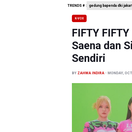
TRENDS # :
gedung bapenda dki jakar
SEA V Cup
Kebakara
K-VOX
PSSI Eval
FIFTY FIFTY 
Saena dan Si
Sendiri
BY
ZAHWA INDIRA
MONDAY, OCTO