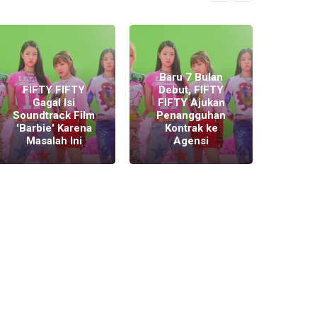
Fifty
Lipa, 
Baru 7 Bulan
dan 
FIFTY FIFTY
Debut, FIFTY
Lain
Gagal Isi
FIFTY Ajukan
Berp
Soundtrack Film
Penangguhan
Men
'Barbie' Karena
Kontrak ke
Sou
Masalah Ini
Agensi
'