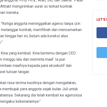
ga anggota 'Fifty Fifty', Aran, Sio, dan Saena." Pada
Attrakt mengirimkan surat isi terkait kontrak
man mereka.
LET'S
 "Ketiga anggota meninggalkan agensi tanpa izin
k melanggar kontrak, memfitnah dan mencemarkan
an hingga hari ini, belum ada koreksi atas
."
FA
a Kina yang kembali. Kina bertemu dengan CEO
un minggu lalu dan meminta maaf. Ia pun
T
intaan maafnya kepada para eksekutif dan
rat tulisan tangan.
kan rasa terima kasihnya dengan mengatakan,
a membujuk para anggota sejak bulan Juli untuk
hannya. Sekarang dia telah kembali ke agensinya
mengakui kebenarannya.”