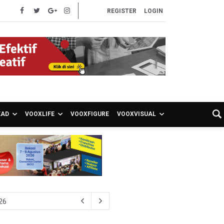
REGISTER
LOGIN
EAD
VOOXLIFE
VOOXFIGURE
VOOXVISUAL
ura 1-1
a Toleransi bagi Pelanggaran Disiplin