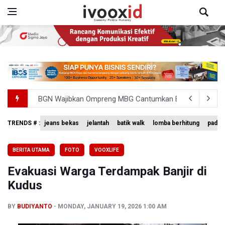
BGN Wajibkan Ompreng MBG Cantumkan Batas Waktu Ko
BEI Catat Pertumbuhan Investor Saham Capai 10,05 Juta
Pemerintah Tetapkan Harga Patokan Batu Bara Agustus 2
TRENDS # :
jeans bekas
jelantah
batik walk
lomba berhitung
padan
Meretas Jalan Terjal Ekonomi Digital: Perjuangan Siti Ali
BERITA UTAMA
FOTO
VOOXLIFE
Anggota DPR Minta Rencana Kenaikan Gaji Kepala Daerah
Evakuasi Warga Terdampak Banjir di
Kudus
BY
BUDIYANTO
MONDAY, JANUARY 19, 2026 1:00 AM