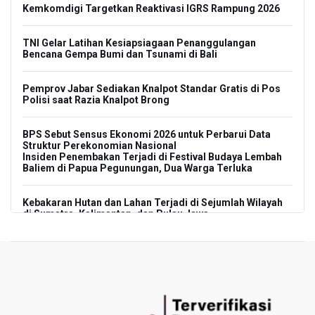
Kemkomdigi Targetkan Reaktivasi IGRS Rampung 2026
TNI Gelar Latihan Kesiapsiagaan Penanggulangan
Bencana Gempa Bumi dan Tsunami di Bali
Pemprov Jabar Sediakan Knalpot Standar Gratis di Pos
Polisi saat Razia Knalpot Brong
BPS Sebut Sensus Ekonomi 2026 untuk Perbarui Data
Struktur Perekonomian Nasional
Insiden Penembakan Terjadi di Festival Budaya Lembah
Baliem di Papua Pegunungan, Dua Warga Terluka
Kebakaran Hutan dan Lahan Terjadi di Sejumlah Wilayah
di Sumatra, Kalimantan, dan Pulau Jawa
Kebakaran Hutan dan Lahan Meluas, TNBTS Tutup
Seluruh Akses Wisata Gunung Bromo Guna Efektifkan
Pemadaman
SEA V Cup 2026: Timnas Voli Putri Indonesia Kalah 0-3