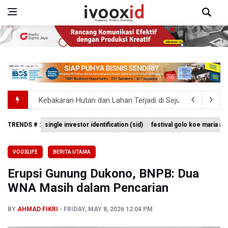
Kebakaran Hutan dan Lahan Terjadi di Sejumlah Wilayah 
Kebakaran Hutan dan Lahan Meluas, TNBTS Tutup Selu
TRENDS # :
single investor identification (sid)
festival golo koe maria a
Pemprov Jabar Sediakan Knalpot Standar Gratis di Pos P
VOOXLIFE
BERITA UTAMA
BPS Sebut Sensus Ekonomi 2026 untuk Perbarui Data St
Erupsi Gunung Dukono, BNPB: Dua
Insiden Penembakan Terjadi di Festival Budaya Lembah 
WNA Masih dalam Pencarian
BY
AHMAD FIKRI
FRIDAY, MAY 8, 2026 12:04 PM