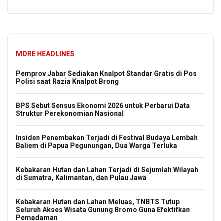
MORE HEADLINES
Pemprov Jabar Sediakan Knalpot Standar Gratis di Pos
Kem
Polisi saat Razia Knalpot Brong
La
s
BPS Sebut Sensus Ekonomi 2026 untuk Perbarui Data
Ke
Struktur Perekonomian Nasional
Sek
Insiden Penembakan Terjadi di Festival Budaya Lembah
Pem
Baliem di Papua Pegunungan, Dua Warga Terluka
Da
Kebakaran Hutan dan Lahan Terjadi di Sejumlah Wilayah
Pe
di Sumatra, Kalimantan, dan Pulau Jawa
Do
Mas
Kebakaran Hutan dan Lahan Meluas, TNBTS Tutup
Seluruh Akses Wisata Gunung Bromo Guna Efektifkan
Ang
Pemadaman
Sen