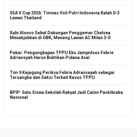
i
SEA V Cup 2026: Timnas Voli Putri Indonesia Kalah 0-3
Am
Lawan Thailand
War
Kri
Xabi Alonso Sebut Dukungan Penggemar Chelsea
Menakjubkan di GBK, Menang Lawan AC Milan 3-0
BGN
La
Pakar: Pengungkapan TPPU Eks Jampidsus Febrie
Adriansyah Harus Buktikan Pidana Asal
Feb
Dip
Tim 9 Kejagung Periksa Febrie Adransayah sebagai
Tersangka dan Saksi Terkait Kasus TPPU
BG
SPP
Tak
Dis
BPIP: Satu Siswa Sekolah Rakyat Jadi Calon Paskibraka
Nasional
SEA
La
PREV
NEXT