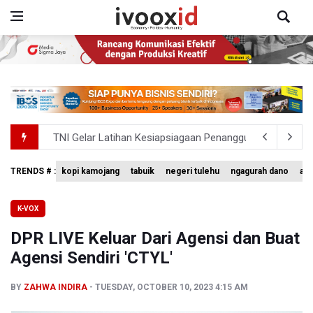
TNI Gelar Latihan Kesiapsiagaan Penanggulangan Benca
Pemprov Jabar Sediakan Knalpot Standar Gratis di Pos P
TRENDS # :
kopi kamojang
tabuik
negeri tulehu
ngagurah dano
ak
BEI Catat Pertumbuhan Investor Saham Capai 10,05 Juta
K-VOX
Flores Bersiap Gelar Festival Golo Koe 2026, Promosikan
DPR LIVE Keluar Dari Agensi dan Buat
Kemkomdigi Targetkan Reaktivasi IGRS Rampung 2026
Agensi Sendiri 'CTYL'
BY
ZAHWA INDIRA
TUESDAY, OCTOBER 10, 2023 4:15 AM