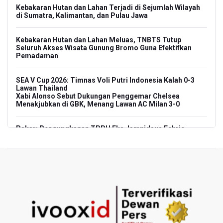
Kebakaran Hutan dan Lahan Terjadi di Sejumlah Wilayah
di Sumatra, Kalimantan, dan Pulau Jawa
Kebakaran Hutan dan Lahan Meluas, TNBTS Tutup
Seluruh Akses Wisata Gunung Bromo Guna Efektifkan
Pemadaman
SEA V Cup 2026: Timnas Voli Putri Indonesia Kalah 0-3
Lawan Thailand
Xabi Alonso Sebut Dukungan Penggemar Chelsea
Menakjubkan di GBK, Menang Lawan AC Milan 3-0
Pakar: Pengungkapan TPPU Eks Jampidsus Febrie
Adriansyah Harus Buktikan Pidana Asal
Tim 9 Kejagung Periksa Febrie Adransayah sebagai
Tersangka dan Saksi Terkait Kasus TPPU
BPIP: Satu Siswa Sekolah Rakyat Jadi Calon Paskibraka
Nasional