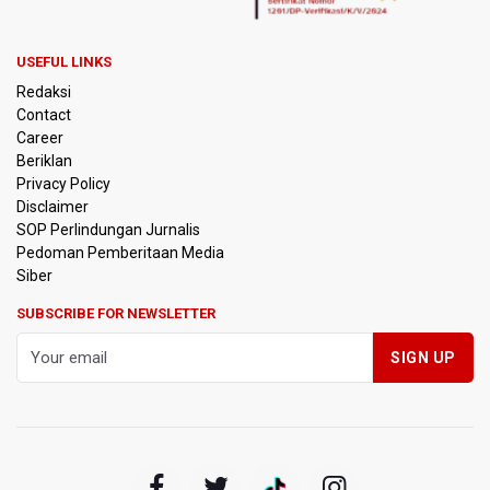
Kemarau Panjang, BNPB Minta Kalbar Tinjau Perda Bakar
Lahan
USEFUL LINKS
Kemensos Targetkan 150 Ribu Siswa Masuk Program
Redaksi
Sekolah Rakyat Tahun 2027
Contact
Career
Pemprov DKI Jakarta Pastikan Data Pajak dan Aset
Beriklan
Daerah Aman dari Kebakaran Bapenda
Privacy Policy
Disclaimer
Pertumbuhan Ekonomi 5,3 Persen Belum Cukup
SOP Perlindungan Jurnalis
Dongkrak Optimisme Pasar, Ekonom Sebut Investor
Pedoman Pemberitaan Media
Masih Selektif
Siber
Anggota DPR Desak Polisi Usut Tuntas Temuan Ratusan
SUBSCRIBE FOR NEWSLETTER
Senjata di Sekolah Swasta Jakarta Selatan
Amnesty International Kecam Penangkapan Dua
Warganet atas Konten Pidato Presiden, Nilai
Kriminalisasi Kritik Persempit Ruang Sipil
BGN Beri Batas Waktu SPPG Kantongi SLHS Paling
Lambat 10 Agustus