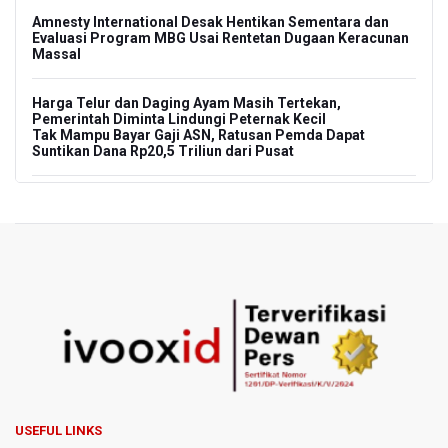
Amnesty International Desak Hentikan Sementara dan
Evaluasi Program MBG Usai Rentetan Dugaan Keracunan
Massal
Harga Telur dan Daging Ayam Masih Tertekan,
Pemerintah Diminta Lindungi Peternak Kecil
Tak Mampu Bayar Gaji ASN, Ratusan Pemda Dapat
Suntikan Dana Rp20,5 Triliun dari Pusat
DPR Pastikan Tak Ada Surpres Pergantian Kapolri
Pemerintah Tambah Penempatan Dana SAL di Himbara
OJK Wajibkan Pindar Serahkan Data Transaksi
Pendanaan
Garuda Pertiwi dan Putri Nusantara akan Bela Indonesia
di Srikandi Merdeka Cup 2026
Aldila dan Janice Berlaga di Sektor Ganda WTA 1000
USEFUL LINKS
Toronto dengan Partner Berbeda