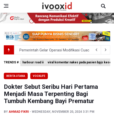
Pemerintah Gelar Operasi Modifikasi Cuaca Percepat
Swiss-Belcourt Bogor Hadirkan Promo "Merdeka Escape
TRENDS # :
harbour road ii
viral komentar nakes pada pasien bpjs keseh
Polda Metro Jaya Pulangkan Tiga WNI Korban TPPO dari 
BERITA UTAMA
VOOXLIFE
Polisi Selidiki Temuan Senjata Api di Yayasan Sekolah Sw
Dokter Sebut Seribu Hari Pertama
995 Senjata Api Ditemukan di Sekolah Swasta di Pondok 
Menjadi Masa Terpenting Bagi
Tumbuh Kembang Bayi Prematur
BY
AHMAD FIKRI
WEDNESDAY, NOVEMBER 20, 2024 3:31 PM