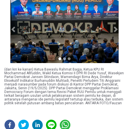
Previous
Next
(dari kiri ke kanan) Ketua Bawaslu Rahmat Bagja, Ketua KPU RI
Mochammad Afifuddin, Wakil Ketua Komisi II DPR RI Dede Yusuf, Wasekjen
Partai Demokrat Jansen Sitindaon, Wamendagri Bima Arya, Direktur
Eksekutif Indikator Burhanuddin Muhtadi, Peneliti Perludem Titi Anggraini
menjadi narasumber pada forum diskusi di Kantor DPP Partai Demokrat,
Jakarta, Senin (19/5/2025). DPP Partai Demokrat menggelar Proklamasi
Democracy Forum dengan tema Revisi Paket RUU Pemilu untuk menggali
terkait beragam usulan untuk pelaksanaan sistem pemilu ke depan, di
antaranya mengenai ide pemilu legislatif tertutup atau terbuka, dan sistem
politik setelah putusan ambang batas pencalonan. ANTARA FOTO/Fauzan