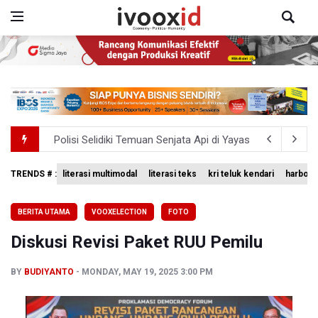
Polisi Selidiki Temuan Senjata Api di Yayasan Sekolah Sw
995 Senjata Api Ditemukan di Sekolah Swasta di Pondok 
TRENDS # :
literasi multimodal
literasi teks
kri teluk kendari
harbour 
Kemenag Terbitkan 40 Buku Digital Pendidikan Agama Isl
BERITA UTAMA
VOOXELECTION
FOTO
KKI Sebut Ada 10 Nakes Diduga Beri Komentar Nirempat
Diskusi Revisi Paket RUU Pemilu
Polda Metro Jaya Pulangkan Tiga WNI Korban TPPO dari 
BY
BUDIYANTO
MONDAY, MAY 19, 2025 3:00 PM