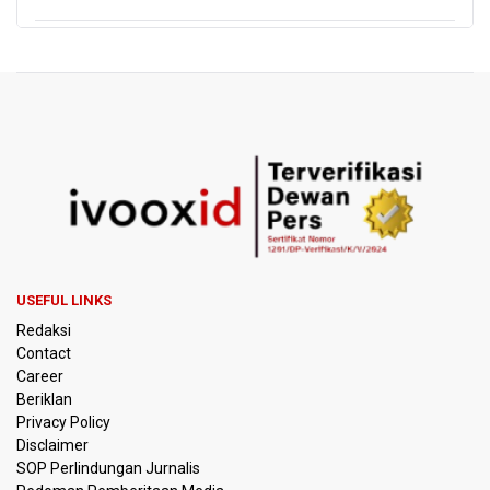
Harga Telur dan Daging Ayam Masih Tertekan,
Pemerintah Diminta Lindungi Peternak Kecil
Tak Mampu Bayar Gaji ASN, Ratusan Pemda Dapat
Suntikan Dana Rp20,5 Triliun dari Pusat
DPR Pastikan Tak Ada Surpres Pergantian Kapolri
Pemerintah Tambah Penempatan Dana SAL di Himbara
OJK Wajibkan Pindar Serahkan Data Transaksi
USEFUL LINKS
Pendanaan
Redaksi
Contact
Garuda Pertiwi dan Putri Nusantara akan Bela Indonesia
Career
di Srikandi Merdeka Cup 2026
Beriklan
Privacy Policy
Aldila dan Janice Berlaga di Sektor Ganda WTA 1000
Disclaimer
Toronto dengan Partner Berbeda
SOP Perlindungan Jurnalis