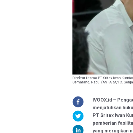
Direktur Utama PT Sritex Iwan Kurnia
Semarang, Rabu. (ANTARA/I.C. Senja
IVOOX.id – Penga
menjatuhkan huku
PT Sritex Iwan Ku
pemberian fasilit
yang merugikan ne