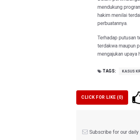
mendukung program 
hakim menilai terd
perbuatannya.
Terhadap putusan 
terdakwa maupun p
mengajukan upaya h
TAGS:
KASUS KR
CLICK FOR LIKE (
0
)
Subscribe for our dail