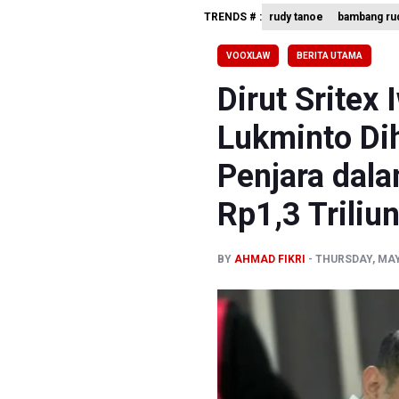
TRENDS # :
rudy tanoe
bambang rud
Sri Mulya
Persebaya
VOOXLAW
BERITA UTAMA
BRIN Sebu
Dirut Sritex
Lukminto Di
Penjara dala
Rp1,3 Triliu
BY
AHMAD FIKRI
THURSDAY, MAY 