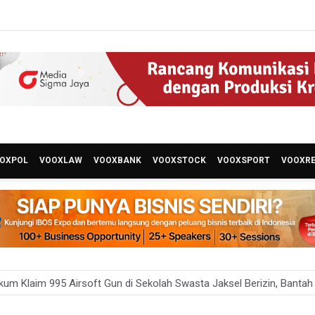
OXPOL
VOOXLAW
VOOXBANK
VOOXSTOCK
VOOXSPORT
VOOXR
um Klaim 995 Airsoft Gun di Sekolah Swasta Jaksel Berizin, Bantah
Sebut Insentif Kendaraan Listrik untuk Produk Bernilai Tambah Tingg