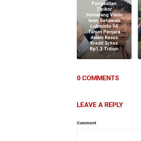
Pengadilan
Tipikor
Semarang Vonis
Iwan Setiawan
Kejagung Tahan
Lukminto 14
Tersangka Kasus
Tahun Penjara
Korupsi
dalam Kasus
Pemberian Kredit
Kredit Sritex
PT Sritex
Rp1,3 Triliun
0
COMMENTS
LEAVE A REPLY
Comment