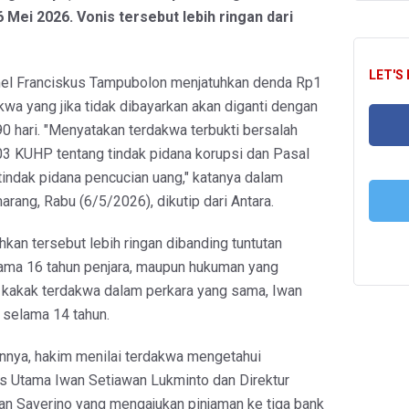
 Mei 2026. Vonis tersebut lebih ringan dari
LET'S
l Franciskus Tampubolon menjatuhkan denda Rp1
kwa yang jika tidak dibayarkan akan diganti dengan
0 hari. "Menyatakan terdakwa terbukti bersalah
3 KUHP tentang tindak pidana korupsi dan Pasal
FA
indak pidana pencucian uang," katanya dalam
rang, Rabu (6/5/2026), dikutip dari Antara.
hkan tersebut lebih ringan dibanding tuntutan
T
ama 16 tahun penjara, maupun hukuman yang
p kakak terdakwa dalam perkara yang sama, Iwan
 selama 14 tahun.
nya, hakim menilai terdakwa mengetahui
s Utama Iwan Setiawan Lukminto dan Direktur
n Saverino yang mengajukan pinjaman ke tiga bank