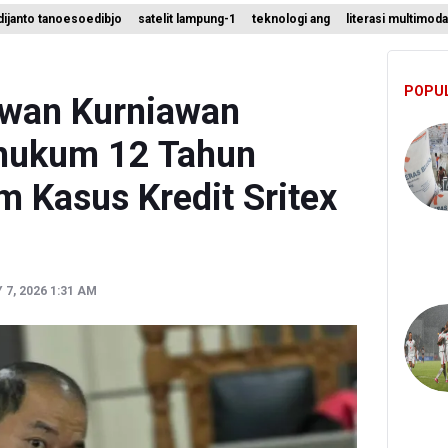
ijanto tanoesoedibjo
satelit lampung-1
teknologi ang
literasi multimoda
ni Indrawati Kembali ke Bank Dunia
 Juara Piala Presiden 2026, Menang Adu Pinalti Lawan Persib Bandu
POPU
t Teknologi ANG Berpotensi Hemat Subsidi LPG hingga Rp26 triliun
 Iwan Kurniawan
hukum 12 Tahun
m Kasus Kredit Sritex
n
7, 2026 1:31 AM