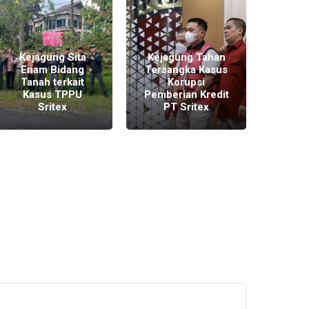
Pen
T
Semar
Iwan
Kejagung Sita
Kejagung Tahan
Luk
Enam Bidang
Tersangka Kasus
Tahu
Tanah terkait
Korupsi
dal
Kasus TPPU
Pemberian Kredit
Kred
Sritex
PT Sritex
Rp1,