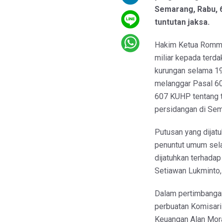
Semarang, Rabu, 6
tuntutan jaksa.
Hakim Ketua Romme
miliar kepada terda
kurungan selama 19
melanggar Pasal 60
607 KUHP tentang t
persidangan di Sema
Putusan yang dijatu
penuntut umum sel
dijatuhkan terhada
Setiawan Lukminto,
Dalam pertimbangan
perbuatan Komisari
Keuangan Alan Mora