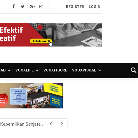
REGISTER
LOGIN
EAD
VOOXLIFE
VOOXFIGURE
VOOXVISUAL
 Kepemilikan Senjata Api dan Narkoba
i