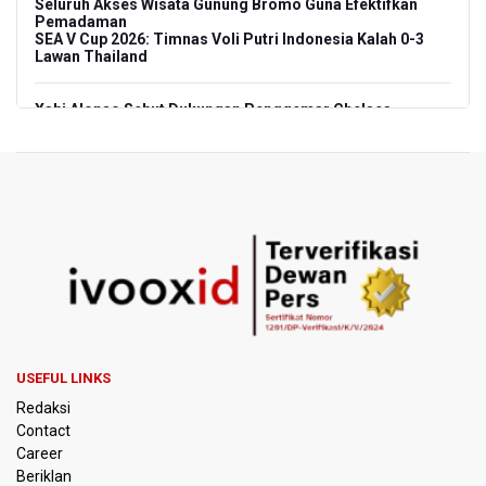
Seluruh Akses Wisata Gunung Bromo Guna Efektifkan
Pemadaman
SEA V Cup 2026: Timnas Voli Putri Indonesia Kalah 0-3
Lawan Thailand
Xabi Alonso Sebut Dukungan Penggemar Chelsea
Menakjubkan di GBK, Menang Lawan AC Milan 3-0
Pakar: Pengungkapan TPPU Eks Jampidsus Febrie
Adriansyah Harus Buktikan Pidana Asal
Tim 9 Kejagung Periksa Febrie Adransayah sebagai
Tersangka dan Saksi Terkait Kasus TPPU
BPIP: Satu Siswa Sekolah Rakyat Jadi Calon Paskibraka
Nasional
USEFUL LINKS
Kemarau Panjang, BNPB Minta Kalbar Tinjau Perda Bakar
Redaksi
Lahan
Contact
Career
Kemensos Targetkan 150 Ribu Siswa Masuk Program
Beriklan
Sekolah Rakyat Tahun 2027