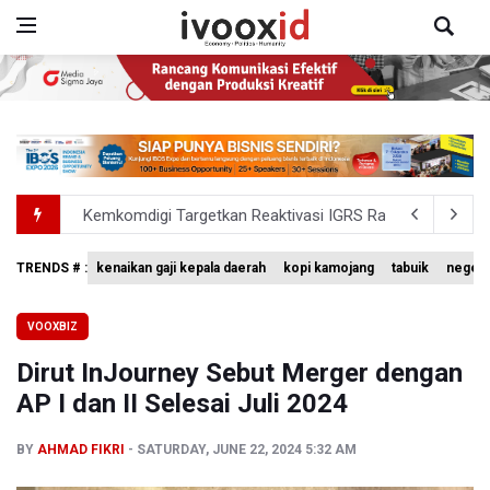
Kemkomdigi Targetkan Reaktivasi IGRS Rampung 2026
TNI Gelar Latihan Kesiapsiagaan Penanggulangan Benca
TRENDS # :
kenaikan gaji kepala daerah
kopi kamojang
tabuik
negeri
BGN Wajibkan Ompreng MBG Cantumkan Batas Waktu Ko
VOOXBIZ
BEI Catat Pertumbuhan Investor Saham Capai 10,05 Juta
Dirut InJourney Sebut Merger dengan
Flores Bersiap Gelar Festival Golo Koe 2026, Promosikan
AP I dan II Selesai Juli 2024
BY
AHMAD FIKRI
SATURDAY, JUNE 22, 2024 5:32 AM