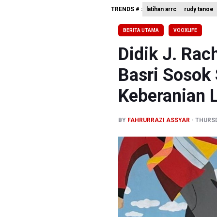
TRENDS # :
latihan arrc
rudy tanoe
Kementer
BRIN Kemb
BERITA UTAMA
VOOXLIFE
KPK Minta
Didik J. Rac
Basri Sosok
Keberanian 
BY
FAHRURRAZI ASSYAR
THURSD