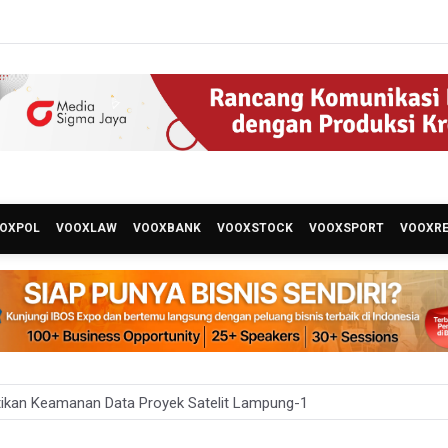
OXPOL
VOOXLAW
VOOXBANK
VOOXSTOCK
VOOXSPORT
VOOXR
ikan Keamanan Data Proyek Satelit Lampung-1
t Teknologi ANG Berpotensi Hemat Subsidi LPG hingga Rp26 triliun