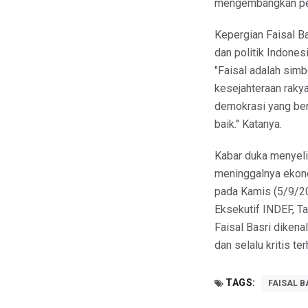
mengembangkan pemi
Kepergian Faisal B
dan politik Indone
"Faisal adalah simb
kesejahteraan raky
demokrasi yang ber
baik." Katanya.
Kabar duka menyeli
meninggalnya ekonom
pada Kamis (5/9/202
Eksekutif INDEF, T
Faisal Basri dikenal
dan selalu kritis te
TAGS:
FAISAL B