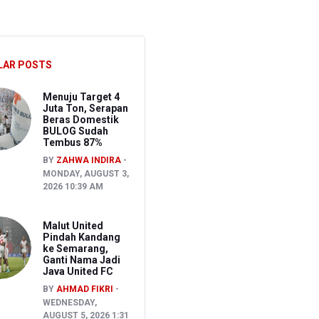
ghadapi Ancaman El Nino
LAR POSTS
sen Pemeriksaan
Menuju Target 4
Juta Ton, Serapan
Beras Domestik
BULOG Sudah
Tembus 87%
BY
ZAHWA INDIRA
MONDAY, AUGUST 3,
2026 10:39 AM
Malut United
Pindah Kandang
ke Semarang,
Ganti Nama Jadi
Java United FC
BY
AHMAD FIKRI
WEDNESDAY,
AUGUST 5, 2026 1:31