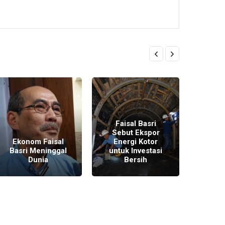
Ekon
Faisal Basri
Bas
Sebut Ekspor
Hamp
Ekonom Faisal
Energi Kotor
Sekto
Basri Meninggal
untuk Investasi
Nonmi
Dunia
Bersih
Tah