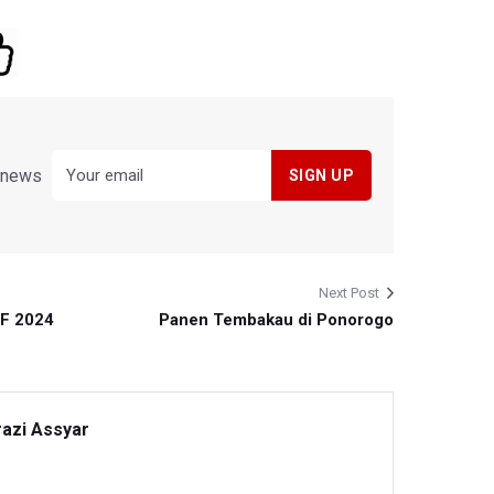
y news
Next Post
SF 2024
Panen Tembakau di Ponorogo
razi Assyar