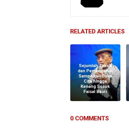
RELATED ARTICLES
Sejumlah Tokoh
dan Pemengaruh
Sampaikan Duka
Faisal Basri: GDP
Cita hingga
per Kapita Terus
Kenang Sosok
Menurun
Faisal Basri
0
COMMENTS