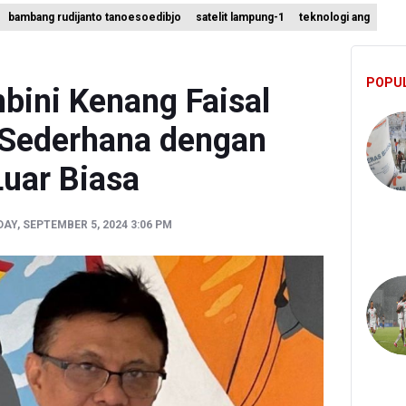
bambang rudijanto tanoesoedibjo
satelit lampung-1
teknologi ang
ian ESDM Kaji Pengembangan PLTS Sepanjang Jalan Tol Trans-Jawa
angkan Teknologi Modifikasi Cuaca hingga Desalinasi Air Laut Men
POPU
 Bambang Rudijanto Tanoesoedibjo Kooperatif, Sudah Tiga Kali Ab
hbini Kenang Faisal
 Sederhana dengan
Luar Biasa
AY, SEPTEMBER 5, 2024 3:06 PM