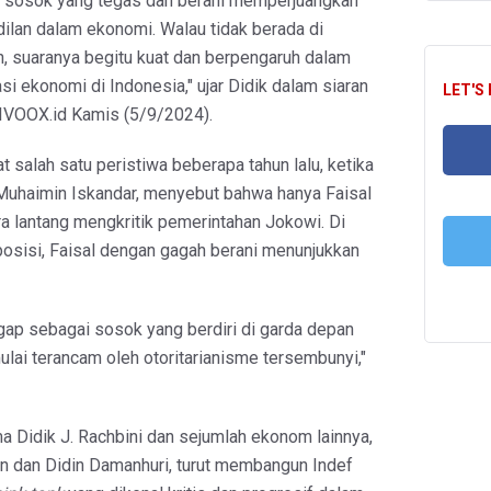
ah sosok yang tegas dan berani memperjuangkan
ilan dalam ekonomi. Walau tidak berada di
n, suaranya begitu kuat dan berpengaruh dalam
 ekonomi di Indonesia," ujar Didik dalam siaran
LET'S
 IVOOX.id Kamis (5/9/2024).
t salah satu peristiwa beberapa tahun lalu, ketika
uhaimin Iskandar, menyebut bahwa hanya Faisal
FA
ra lantang mengkritik pemerintahan Jokowi. Di
osisi, Faisal dengan gagah berani menunjukkan
T
ggap sebagai sosok yang berdiri di garda depan
lai terancam oleh otoritarianisme tersembunyi,"
a Didik J. Rachbini dan sejumlah ekonom lainnya,
an dan Didin Damanhuri, turut membangun Indef