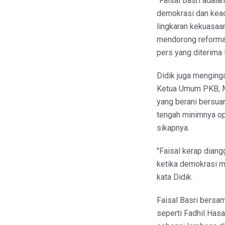
"Faisal Basri adal
demokrasi dan kead
lingkaran kekuasaa
mendorong reformasi
pers yang diterima
Didik juga menginga
Ketua Umum PKB, M
yang berani bersua
tengah minimnya op
sikapnya.
"Faisal kerap dian
ketika demokrasi mu
kata Didik.
Faisal Basri bersam
seperti Fadhil Has