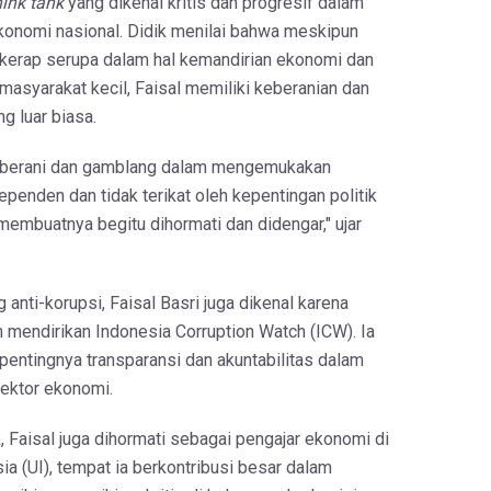
hink tank
yang dikenal kritis dan progresif dalam
ekonomi nasional. Didik menilai bahwa meskipun
kerap serupa dalam hal kemandirian ekonomi dan
masyarakat kecil, Faisal memiliki keberanian dan
g luar biasa.
ih berani dan gamblang dalam mengemukakan
ependen dan tidak terikat oleh kepentingan politik
membuatnya begitu dihormati dan didengar," ujar
anti-korupsi, Faisal Basri juga dikenal karena
 mendirikan Indonesia Corruption Watch (ICW). Ia
pentingnya transparansi dan akuntabilitas dalam
ektor ekonomi.
 Faisal juga dihormati sebagai pengajar ekonomi di
ia (UI), tempat ia berkontribusi besar dalam