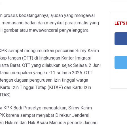
.
am proses kedatangannya, ajudan yang mengawal
 memasang badan dan menyikut para jurnalis yang
LET'S
 gambar atau mewawancarai penyelenggara
, KPK sempat mengumumkan pencarian Silmy Karim
FA
gkap tangan (OTT) di lingkungan Kantor Imigrasi
arta Barat. OTT yang dilakukan sejak Selasa, 2 Juni
etahui merupakan yang ke-11 selama 2026. OTT
T
 dengan dugaan pengurusan izin tinggal warga
 Kartu Izin Tinggal Tetap (KITAP) dan Kartu Izin
ITAS).
ara KPK Budi Prasetyo mengatakan, Silmy Karim
K karena sempat menjabat Direktur Jenderal
an Hukum dan Hak Asasi Manusia periode Januari