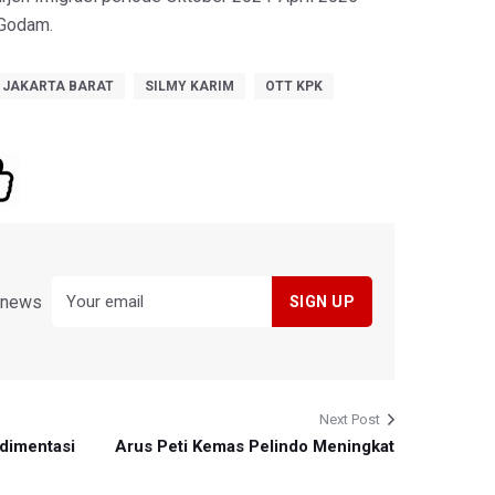
Godam.
I JAKARTA BARAT
SILMY KARIM
OTT KPK
y news
Next Post
dimentasi
Arus Peti Kemas Pelindo Meningkat