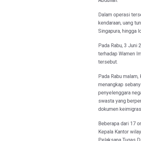
Abdullah.
Dalam operasi ters
kendaraan, uang tun
Singapura, hingga l
Pada Rabu, 3 Juni
terhadap Wamen Imi
tersebut.
Pada Rabu malam,
menangkap sebanyak
penyelenggara negar
swasta yang berpe
dokumen keimigras
Beberapa dari 17 o
Kepala Kantor wilay
Pelaksana Tugas Di