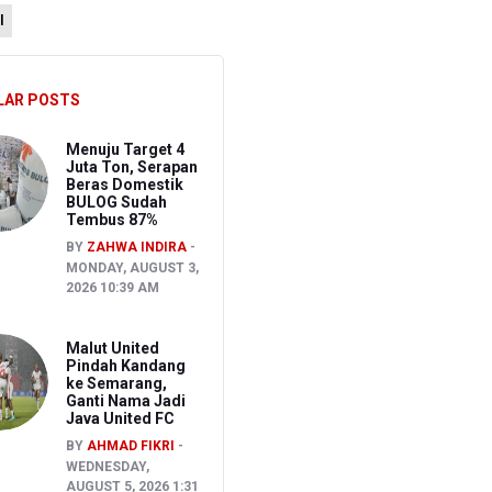
l
i
LAR POSTS
ng
Menuju Target 4
Juta Ton, Serapan
Beras Domestik
BULOG Sudah
Tembus 87%
BY
ZAHWA INDIRA
MONDAY, AUGUST 3,
2026 10:39 AM
Malut United
Pindah Kandang
ke Semarang,
Ganti Nama Jadi
Java United FC
BY
AHMAD FIKRI
WEDNESDAY,
AUGUST 5, 2026 1:31