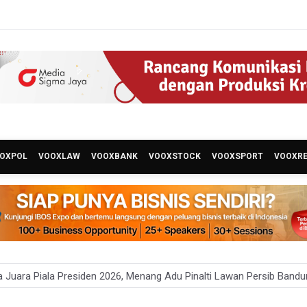
OXPOL
VOOXLAW
VOOXBANK
VOOXSTOCK
VOOXSPORT
VOOXR
asi Teks ke Literasi Multimodal
um Klaim 995 Airsoft Gun di Sekolah Swasta Jaksel Berizin, Bantah