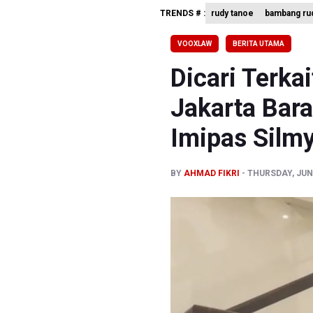
TRENDS # :
rudy tanoe
bambang rud
Menperin 
Sri Mulya
VOOXLAW
BERITA UTAMA
Persebaya
Dicari Terka
Jakarta Bara
Imipas Silm
BY
AHMAD FIKRI
THURSDAY, JUNE