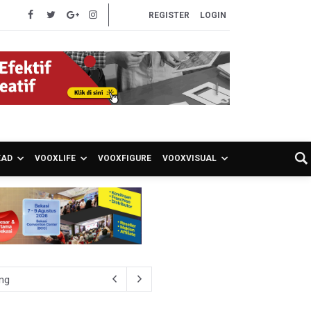
REGISTER
LOGIN
EAD
VOOXLIFE
VOOXFIGURE
VOOXVISUAL
 Kepemilikan Senjata Api dan Narkoba