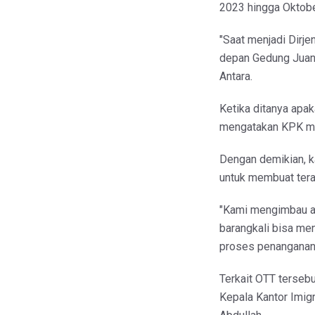
2023 hingga Oktob
"Saat menjadi Dirje
depan Gedung Juang
Antara.
Ketika ditanya apak
mengatakan KPK ma
Dengan demikian, k
untuk membuat tera
"Kami mengimbau ag
barangkali bisa me
proses penanganan p
Terkait OTT terseb
Kepala Kantor Imig