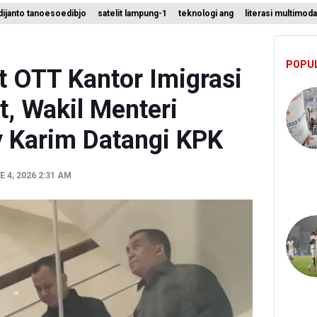
ijanto tanoesoedibjo
satelit lampung-1
teknologi ang
literasi multimoda
Sebut Insentif Kendaraan Listrik untuk Produk Bernilai Tambah Tingg
ni Indrawati Kembali ke Bank Dunia
POPU
 Juara Piala Presiden 2026, Menang Adu Pinalti Lawan Persib Bandu
it OTT Kantor Imigrasi
t, Wakil Menteri
y Karim Datangi KPK
 4, 2026 2:31 AM