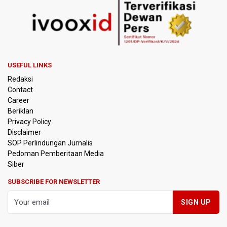
Lambat 10 Agustus
Febrie Adriansyah Dicecar Puluhan Pertanyaan Saat
Diperiksa di Kejagung Sebagai Tersangka
BGN Proses Pemberhentian Tidak Hormat 66 Kepala
USEFUL LINKS
SPPG, Sudaryono: Tidak Ada Toleransi bagi Pelanggaran
Redaksi
Disiplin
Contact
Career
SEA V Cup 2026: Timnas Voli Putri Indonesia Menang
Beriklan
Lawan Vietnam 3-2
Privacy Policy
Disclaimer
Kebakaran Landa Gedung Bapenda DKI Jakarta
SOP Perlindungan Jurnalis
Pedoman Pemberitaan Media
PSSI Evaluasi TImnas Indonesia Setelah Gagal Tembus
Siber
Semifinal Piala AFF 2026
SUBSCRIBE FOR NEWSLETTER
Timnas Indonesia Tersingkir di Piala AFF 2026 Setelah
Ditahan Imbang Singapura 1-1