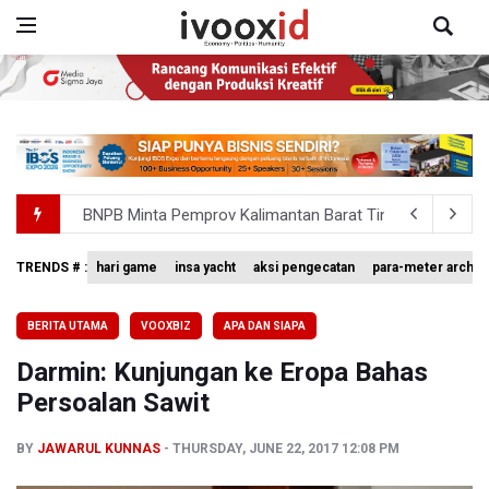
BNPB Minta Pemprov Kalimantan Barat Tinjau Kembali
Kemensos Targetkan 150 Ribu Siswa Masuk Program Se
TRENDS # :
hari game
insa yacht
aksi pengecatan
para-meter archer
Pakar: Pengungkapan TPPU Eks Jampidsus Febrie Adrian
BERITA UTAMA
VOOXBIZ
APA DAN SIAPA
Tim 9 Kejagung Periksa Febrie Adransayah sebagai Ters
Darmin: Kunjungan ke Eropa Bahas
BPIP: Satu Siswa Sekolah Rakyat Jadi Calon Paskibraka 
Persoalan Sawit
BY
JAWARUL KUNNAS
THURSDAY, JUNE 22, 2017 12:08 PM