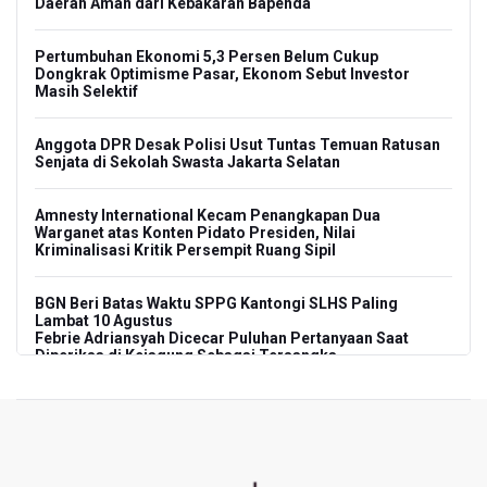
Daerah Aman dari Kebakaran Bapenda
Pertumbuhan Ekonomi 5,3 Persen Belum Cukup
Dongkrak Optimisme Pasar, Ekonom Sebut Investor
Masih Selektif
Anggota DPR Desak Polisi Usut Tuntas Temuan Ratusan
Senjata di Sekolah Swasta Jakarta Selatan
Amnesty International Kecam Penangkapan Dua
Warganet atas Konten Pidato Presiden, Nilai
Kriminalisasi Kritik Persempit Ruang Sipil
BGN Beri Batas Waktu SPPG Kantongi SLHS Paling
Lambat 10 Agustus
Febrie Adriansyah Dicecar Puluhan Pertanyaan Saat
Diperiksa di Kejagung Sebagai Tersangka
BGN Proses Pemberhentian Tidak Hormat 66 Kepala
SPPG, Sudaryono: Tidak Ada Toleransi bagi Pelanggaran
Disiplin