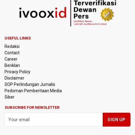
SEA V Cup 2026: Timnas Voli Putri Indonesia Menang
Lawan Vietnam 3-2
Kebakaran Landa Gedung Bapenda DKI Jakarta
PSSI Evaluasi TImnas Indonesia Setelah Gagal Tembus
USEFUL LINKS
Semifinal Piala AFF 2026
Redaksi
Contact
Timnas Indonesia Tersingkir di Piala AFF 2026 Setelah
Career
Ditahan Imbang Singapura 1-1
Beriklan
Privacy Policy
Pemerintah Matangkan Rencana Pembaruan Buku Ajar
Disclaimer
Nasional
SOP Perlindungan Jurnalis
Pedoman Pemberitaan Media
Pendakian Gunung Gede Pangrango Ditutup karena
Siber
Kebakaran Alun-alun Suryakancana
SUBSCRIBE FOR NEWSLETTER
Menkomdigi Sebut Kehadiran AI Factory Perkuat Posisi
Indonesia