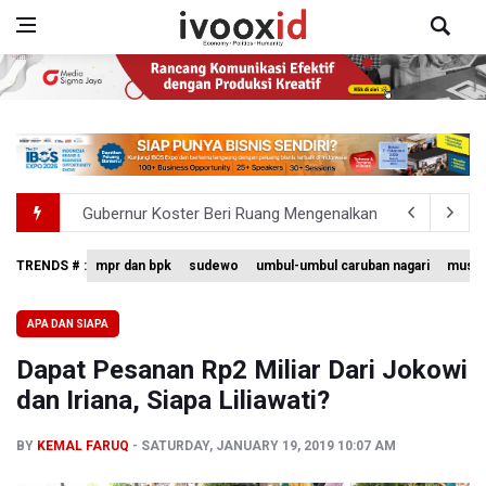
Gubernur Koster Beri Ruang Mengenalkan Arak Bali pada
Langkah Aldila Sutjiadi Terhenti di Babak 16 besar WTA 
TRENDS # :
mpr dan bpk
sudewo
umbul-umbul caruban nagari
museu
Kejagung Periksa Tenaga Ahli BGN hingga Mitra SPPG Te
APA DAN SIAPA
Kemenaker Sebut 59 Persen Tenaga Kerja Indonesia Ada 
Dapat Pesanan Rp2 Miliar Dari Jokowi
Menhut Ajak Masyarakat Cegah Kebakaran Hutan dan L
dan Iriana, Siapa Liliawati?
BY
KEMAL FARUQ
SATURDAY, JANUARY 19, 2019 10:07 AM