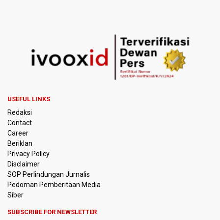
Menhut Serahkan Penyelidikan Penyebab Kebakaran
Hutan dan Lahan di Gunung Bromo pada Penegak Hukum
Pemerintah Tetapkan Harga Patokan Batu Bara Agustus
2026 USD 124,44 per Ton, Turun 5,62 Persen
Meretas Jalan Terjal Ekonomi Digital: Perjuangan Siti
Alifah Meraih Cita-cita “Utopis” Menjadi Guru Sejahtera
Anggota DPR Minta Rencana Kenaikan Gaji Kepala Daerah
USEFUL LINKS
Dikaji Komprehensif
Redaksi
Contact
BGN Wajibkan Ompreng MBG Cantumkan Batas Waktu
Career
Konsumsi Mulai Pekan Depan
Beriklan
Privacy Policy
BEI Catat Pertumbuhan Investor Saham Capai 10,05 Juta
Disclaimer
SID
SOP Perlindungan Jurnalis
Pedoman Pemberitaan Media
Flores Bersiap Gelar Festival Golo Koe 2026, Promosikan
Siber
Wisata Berkelanjutan
SUBSCRIBE FOR NEWSLETTER