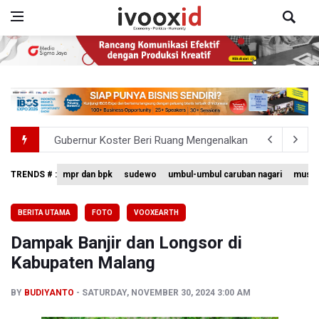
Gubernur Koster Beri Ruang Mengenalkan Arak Bali pada
Langkah Aldila Sutjiadi Terhenti di Babak 16 besar WTA 
TRENDS # :
mpr dan bpk
sudewo
umbul-umbul caruban nagari
museu
Kejagung Periksa Tenaga Ahli BGN hingga Mitra SPPG Te
BERITA UTAMA
FOTO
VOOXEARTH
Kemenaker Sebut 59 Persen Tenaga Kerja Indonesia Ada 
Dampak Banjir dan Longsor di
Menhut Ajak Masyarakat Cegah Kebakaran Hutan dan L
Kabupaten Malang
BY
BUDIYANTO
SATURDAY, NOVEMBER 30, 2024 3:00 AM