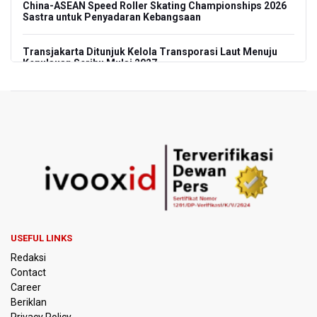
China-ASEAN Speed Roller Skating Championships 2026
Sastra untuk Penyadaran Kebangsaan
Transjakarta Ditunjuk Kelola Transporasi Laut Menuju
Kepulauan Seribu Mulai 2027
Menhut Serahkan Penyelidikan Penyebab Kebakaran
Hutan dan Lahan di Gunung Bromo pada Penegak Hukum
Pemerintah Tetapkan Harga Patokan Batu Bara Agustus
2026 USD 124,44 per Ton, Turun 5,62 Persen
Meretas Jalan Terjal Ekonomi Digital: Perjuangan Siti
Alifah Meraih Cita-cita “Utopis” Menjadi Guru Sejahtera
Anggota DPR Minta Rencana Kenaikan Gaji Kepala Daerah
USEFUL LINKS
Dikaji Komprehensif
Redaksi
Contact
BGN Wajibkan Ompreng MBG Cantumkan Batas Waktu
Career
Konsumsi Mulai Pekan Depan
Beriklan
Privacy Policy