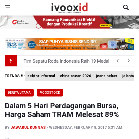
Tim Sepatu Roda Indonesia Raih 19 Medali di Gelaran C
Sastra untuk Penyadaran Kebangsaan
TRENDS # :
sektor informal
china-asean 2026
jeans bekas
jelantah
Basarnas Akhiri Operasi Penyisiran Korban KMP Mutiara
BERITA UTAMA
VOOXSTOCK
Timnas Voli Putri Indonesia Kalah 1-3 Lawan Filipina da
Dalam 5 Hari Perdagangan Bursa,
PSSI Ajak Publik Tak Hujat Pelatih dan Pemain Timnas In
Harga Saham TRAM Melesat 89%
BY
JAWARUL KUNNAS
WEDNESDAY, FEBRUARY 8, 2017 5:31 AM