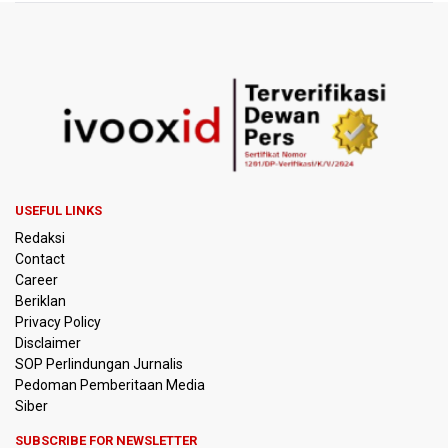
Flores Bersiap Gelar Festival Golo Koe 2026, Promosikan
Wisata Berkelanjutan
Kemkomdigi Targetkan Reaktivasi IGRS Rampung 2026
TNI Gelar Latihan Kesiapsiagaan Penanggulangan
Bencana Gempa Bumi dan Tsunami di Bali
Pemprov Jabar Sediakan Knalpot Standar Gratis di Pos
Polisi saat Razia Knalpot Brong
USEFUL LINKS
Redaksi
BPS Sebut Sensus Ekonomi 2026 untuk Perbarui Data
Contact
Struktur Perekonomian Nasional
Career
Beriklan
Insiden Penembakan Terjadi di Festival Budaya Lembah
Privacy Policy
Baliem di Papua Pegunungan, Dua Warga Terluka
Disclaimer
SOP Perlindungan Jurnalis
Pedoman Pemberitaan Media
Kebakaran Hutan dan Lahan Terjadi di Sejumlah Wilayah
di Sumatra, Kalimantan, dan Pulau Jawa
Siber
SUBSCRIBE FOR NEWSLETTER