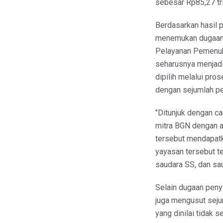
sebesar Rp85,27 tri
Berdasarkan hasil 
menemukan dugaan 
Pelayanan Pemenuha
seharusnya menjadi
dipilih melalui pros
dengan sejumlah pe
"Ditunjuk dengan ca
mitra BGN dengan a
tersebut mendapatka
yayasan tersebut ter
saudara SS, dan sau
Selain dugaan peny
juga mengusut seju
yang dinilai tidak s