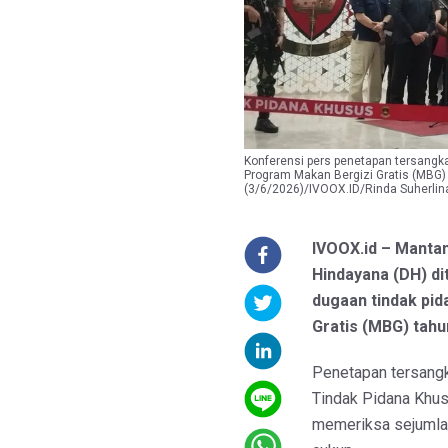
Konferensi pers penetapan tersangka
Program Makan Bergizi Gratis (MBG)
(3/6/2026)/IVOOX.ID/Rinda Suherlin
IVOOX.id – Mantan
Hindayana (DH) d
dugaan tindak pid
Gratis (MBG) tah
Penetapan tersangk
Tindak Pidana Khu
memeriksa sejumlah