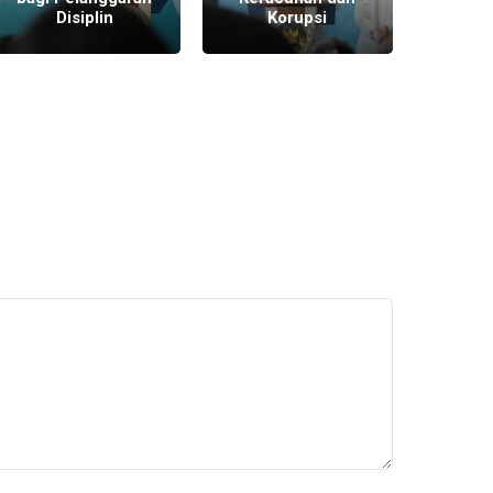
Disiplin
Korupsi
Ber