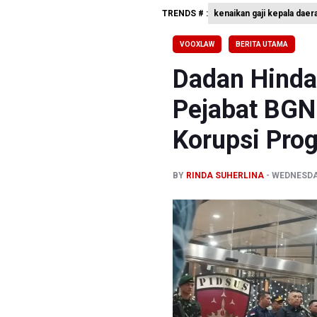
TRENDS # :
kenaikan gaji kepala daer
BGN Waji
BEI Catat
VOOXLAW
BERITA UTAMA
Flores Be
Dadan Hinda
Pejabat BGN
Korupsi Pr
BY
RINDA SUHERLINA
WEDNESDAY