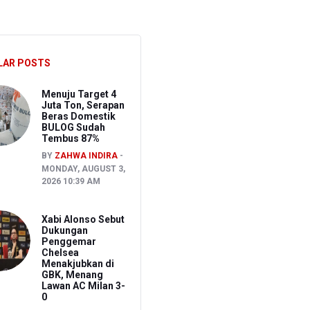
 Depan
LAR POSTS
n
Menuju Target 4
Juta Ton, Serapan
Beras Domestik
BULOG Sudah
Tembus 87%
BY
ZAHWA INDIRA
MONDAY, AUGUST 3,
2026 10:39 AM
Xabi Alonso Sebut
Dukungan
Penggemar
Chelsea
Menakjubkan di
GBK, Menang
Lawan AC Milan 3-
0