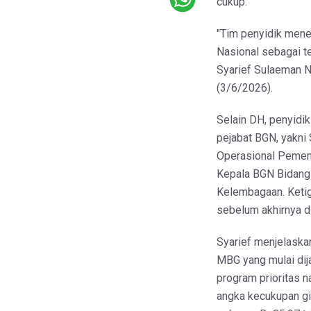
cukup.
"Tim penyidik mene
Nasional sebagai t
Syarief Sulaeman N
(3/6/2026).
Selain DH, penyidik
pejabat BGN, yakni
Operasional Pemenu
Kepala BGN Bidang
Kelembagaan. Keti
sebelum akhirnya d
Syarief menjelaskan
MBG yang mulai dij
program prioritas 
angka kecukupan g