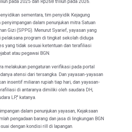
liun pada 2025 dan Rp268 triliun pada 2026.
penyidikan sementara, tim penyidik Kejagung
penyimpangan dalam penunjukan mitra Satuan
n Gizi (SPPG). Menurut Syarief, yayasan yang
 pelaksana program di tingkat sekolah diduga
es yang tidak sesuai ketentuan dan terafiliasi
jabat atau pegawai BGN.
ra melakukan pengaturan verifikasi pada portal
danya atensi dari tersangka. Dan yayasan-yayasan
n insentif miliaran rupiah tiap hari, dan yayasan-
afiliasi di antaranya dimiliki oleh saudara DH,
dara LP," katanya.
impangan dalam penunjukan yayasan, Kejaksaan
mlah pengadaan barang dan jasa di lingkungan BGN
esuai dengan kondisi rill di lapangan.