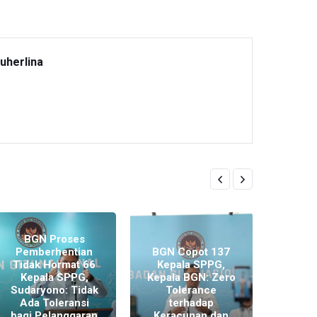
uherlina
BGN Proses
BG
Pemberhentian
BGN Copot 137
Kem
Tidak Hormat 66
Kepala SPPG,
Rp311
Kepala SPPG,
Kepala BGN: Zero
Kas
Sudaryono: Tidak
Tolerance
Sudar
Ada Toleransi
terhadap
414 
bagi Pelanggaran
Keracunan dan