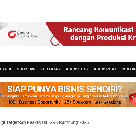
OXPOL
VOOXLAW
VOOXBANK
VOOXSTOCK
VOOXSPORT
VOOXR
gi Targetkan Reaktivasi IGRS Rampung 2026
 Latihan Kesiapsiagaan Penanggulangan Bencana Gempa Bumi dan Ts