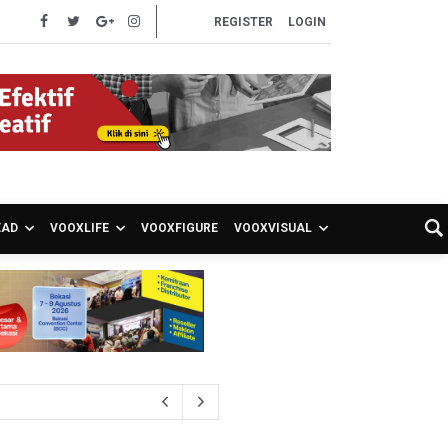
REGISTER
LOGIN
EAD
VOOXLIFE
VOOXFIGURE
VOOXVISUAL
unami di Bali