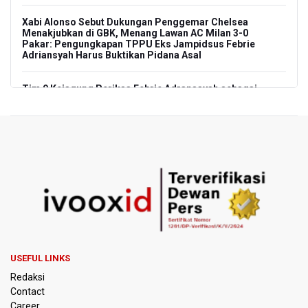
Xabi Alonso Sebut Dukungan Penggemar Chelsea
Menakjubkan di GBK, Menang Lawan AC Milan 3-0
Pakar: Pengungkapan TPPU Eks Jampidsus Febrie
Adriansyah Harus Buktikan Pidana Asal
Tim 9 Kejagung Periksa Febrie Adransayah sebagai
Tersangka dan Saksi Terkait Kasus TPPU
BPIP: Satu Siswa Sekolah Rakyat Jadi Calon Paskibraka
Nasional
Kemarau Panjang, BNPB Minta Kalbar Tinjau Perda Bakar
Lahan
Kemensos Targetkan 150 Ribu Siswa Masuk Program
Sekolah Rakyat Tahun 2027
USEFUL LINKS
Pemprov DKI Jakarta Pastikan Data Pajak dan Aset
Redaksi
Daerah Aman dari Kebakaran Bapenda
Contact
Career