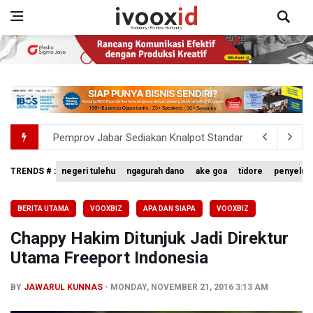
Pemprov Jabar Sediakan Knalpot Standar Gratis di Pos P
BPS Sebut Sensus Ekonomi 2026 untuk Perbarui Data St
TRENDS # :
negeri tulehu
ngagurah dano
ake goa
tidore
penyelud
Flores Bersiap Gelar Festival Golo Koe 2026, Promosikan
BERITA UTAMA
VOOXBIZ
APA DAN SIAPA
VOOXBIZ
Kemkomdigi Targetkan Reaktivasi IGRS Rampung 2026
Chappy Hakim Ditunjuk Jadi Direktur
TNI Gelar Latihan Kesiapsiagaan Penanggulangan Benca
Utama Freeport Indonesia
BY
JAWARUL KUNNAS
MONDAY, NOVEMBER 21, 2016 3:13 AM