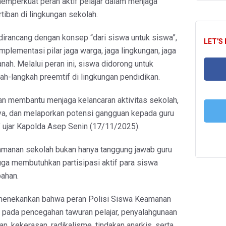
mperkuat peran aktif pelajar dalam menjaga
tiban di lingkungan sekolah.
 dirancang dengan konsep “dari siswa untuk siswa”,
LET'S
mplementasi pilar jaga warga, jaga lingkungan, jaga
anah. Melalui peran ini, siswa didorong untuk
kah-langkah preemtif di lingkungan pendidikan.
FA
kan membantu menjaga kelancaran aktivitas sekolah,
a, dan melaporkan potensi gangguan kepada guru
” ujar Kapolda Asep Senin (17/11/2025).
T
amanan sekolah bukan hanya tanggung jawab guru
 juga membutuhkan partisipasi aktif para siswa
ahan.
menekankan bahwa peran Polisi Siswa Keamanan
 pada pencegahan tawuran pelajar, penyalahgunaan
n, kekerasan, radikalisme, tindakan anarkis, serta