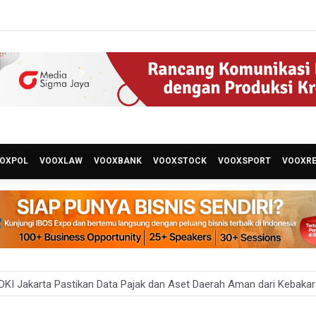
OXPOL
VOOXLAW
VOOXBANK
VOOXSTOCK
VOOXSPORT
VOOXR
KI Jakarta Pastikan Data Pajak dan Aset Daerah Aman dari Kebaka
an Ekonomi 5,3 Persen Belum Cukup Dongkrak Optimisme Pasar, Ek