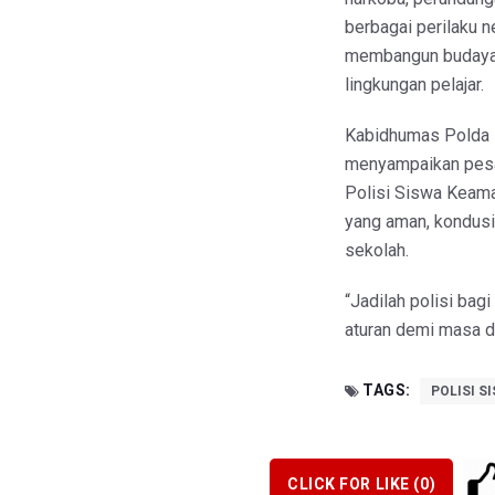
berbagai perilaku ne
membangun budaya d
lingkungan pelajar.
Kabidhumas Polda 
menyampaikan pesan
Polisi Siswa Keama
yang aman, kondusi
sekolah.
“Jadilah polisi bagi 
aturan demi masa d
TAGS:
POLISI S
CLICK FOR LIKE (
0
)