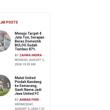
hkan Pembakaran Lahan untuk Membuka Kebun Warga
LAR POSTS
027
Menuju Target 4
Juta Ton, Serapan
Beras Domestik
BULOG Sudah
Tembus 87%
BY
ZAHWA INDIRA
MONDAY, AUGUST 3,
2026 10:39 AM
Malut United
Pindah Kandang
ke Semarang,
Ganti Nama Jadi
Java United FC
BY
AHMAD FIKRI
WEDNESDAY,
AUGUST 5, 2026 1:31