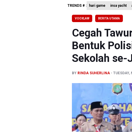
TRENDS # :
hari game
insa yacht
BPIP: Sat
BNPB Min
VOOXLAW
BERITA UTAMA
Kemensos
Cegah Tawur
Bentuk Polis
Sekolah se-
BY
RINDA SUHERLINA
TUESDAY, 