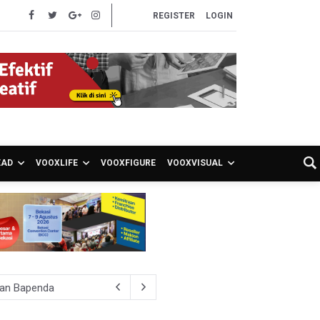
REGISTER
LOGIN
EAD
VOOXLIFE
VOOXFIGURE
VOOXVISUAL
ran Bapenda
onom Sebut Investor Masih Selektif