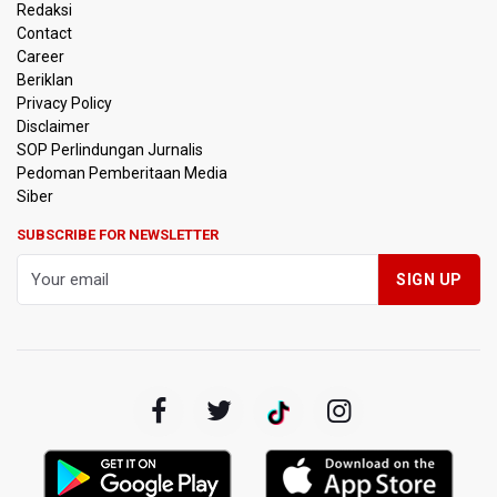
Redaksi
Menjadi Kelapa Gading
Contact
Career
Pemerintah Siapkan Stimulus Hadapi Dampak El Nino
Beriklan
Privacy Policy
Korlantas Catat 16.812 Pelanggaran Plat Nomor Terekam
Disclaimer
ETLE dengan Teknologi Face Recognition
SOP Perlindungan Jurnalis
Pedoman Pemberitaan Media
Menko Polkam Imbau Tidak Bertindak Anarkis jika Ingin
Siber
Berunjuk Rasa
SUBSCRIBE FOR NEWSLETTER
Nadiem Makarim Jalani Sidang Banding Perdana Kasus
Korupsi Chromebook
Polisi Ungkap Peredaran 86,4 Kg Sabu dan 5.171 Butir
Ekstasi, Enam Tersangka Ditangkap
Korlantas Polri Terapkan Teknologi Face Recognition
pada ETLE
Kemenko IPK Sebut Sudah Ada Kajian Awal Perpanjangan
Kereta Cepat ke Surabaya