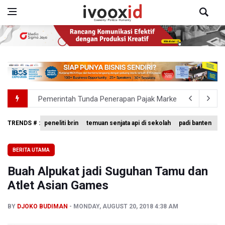
Pemerintah Tunda Penerapan Pajak Marketplace, DJP: Ja
Holiday Inn Express Jakarta Menteng Dukung Program L
TRENDS # :
peneliti brin
temuan senjata api di sekolah
padi banten
p
995 Senjata Api Ditemukan di Sekolah Swasta di Pondok 
BERITA UTAMA
Pemerintah Gelar Operasi Modifikasi Cuaca Percepat
Buah Alpukat jadi Suguhan Tamu dan
Swiss-Belcourt Bogor Hadirkan Promo "Merdeka Escape
Atlet Asian Games
BY
DJOKO BUDIMAN
MONDAY, AUGUST 20, 2018 4:38 AM