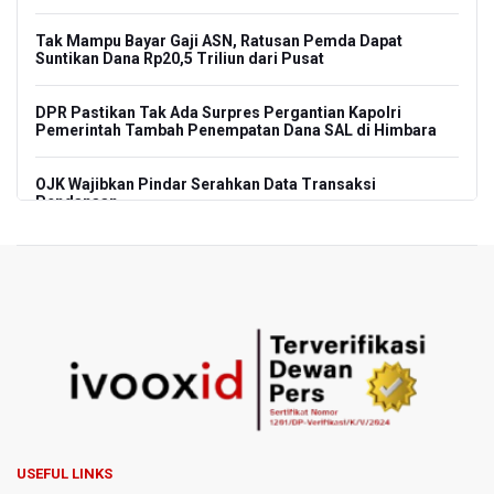
Tak Mampu Bayar Gaji ASN, Ratusan Pemda Dapat
Suntikan Dana Rp20,5 Triliun dari Pusat
DPR Pastikan Tak Ada Surpres Pergantian Kapolri
Pemerintah Tambah Penempatan Dana SAL di Himbara
OJK Wajibkan Pindar Serahkan Data Transaksi
Pendanaan
Garuda Pertiwi dan Putri Nusantara akan Bela Indonesia
di Srikandi Merdeka Cup 2026
Aldila dan Janice Berlaga di Sektor Ganda WTA 1000
Toronto dengan Partner Berbeda
Ramai di Media Sosial Soal Rehat Waktu 48 Jam Menuju
Final Piala Presiden, OC Tegaskan Sudah Sesuai
Persetujuan AFC
USEFUL LINKS
Pramono Kembalikan Nama Stasiun LRT Pegangsaan 2