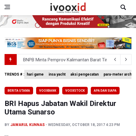
BNPB Minta Pemprov Kalimantan Barat Tinjau Kembali
Kemensos Targetkan 150 Ribu Siswa Masuk Program Se
TRENDS # :
hari game
insa yacht
aksi pengecatan
para-meter archer
Pakar: Pengungkapan TPPU Eks Jampidsus Febrie Adrian
BERITA UTAMA
VOOXBANK
VOOXSTOCK
APA DAN SIAPA
Tim 9 Kejagung Periksa Febrie Adransayah sebagai Ters
BRI Hapus Jabatan Wakil Direktur
BPIP: Satu Siswa Sekolah Rakyat Jadi Calon Paskibraka 
Utama Sunarso
BY
JAWARUL KUNNAS
WEDNESDAY, OCTOBER 18, 2017 4:23 PM