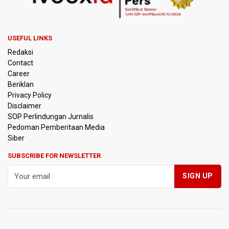
Kebakaran Landa Gedung Bapenda DKI Jakarta
PSSI Evaluasi TImnas Indonesia Setelah Gagal Tembus
USEFUL LINKS
Semifinal Piala AFF 2026
Redaksi
Contact
Timnas Indonesia Tersingkir di Piala AFF 2026 Setelah
Career
Ditahan Imbang Singapura 1-1
Beriklan
Privacy Policy
Pemerintah Matangkan Rencana Pembaruan Buku Ajar
Disclaimer
Nasional
SOP Perlindungan Jurnalis
Pedoman Pemberitaan Media
Pendakian Gunung Gede Pangrango Ditutup karena
Siber
Kebakaran Alun-alun Suryakancana
SUBSCRIBE FOR NEWSLETTER
Menkomdigi Sebut Kehadiran AI Factory Perkuat Posisi
Indonesia
Perumnas Bangun Hunian Bersubsidi dengan Konsep
TOD di Kemayoran
Bank Indonesia Sebut Cadangan Devisa Akhir Juli
Sebesar 145,3 Miliar Dolar AS