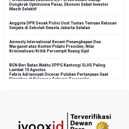
Dongkrak Optimisme Pasar, Ekonom Sebut Investor
Masih Selektif
Anggota DPR Desak Polisi Usut Tuntas Temuan Ratusan
Senjata di Sekolah Swasta Jakarta Selatan
Amnesty International Kecam Penangkapan Dua
Warganet atas Konten Pidato Presiden, Nilai
Kriminalisasi Kritik Persempit Ruang Sipil
BGN Beri Batas Waktu SPPG Kantongi SLHS Paling
Lambat 10 Agustus
Febrie Adriansyah Dicecar Puluhan Pertanyaan Saat
Diperiksa di Kejagung Sebagai Tersangka
BGN Proses Pemberhentian Tidak Hormat 66 Kepala
SPPG, Sudaryono: Tidak Ada Toleransi bagi Pelanggaran
Disiplin
SEA V Cup 2026: Timnas Voli Putri Indonesia Menang
Lawan Vietnam 3-2