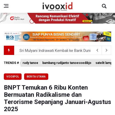
Sri Mulyani Indrawati Kembali ke Bank Dunia
Persebaya Juara Piala Presiden 2026, Menang Adu Pinal
TRENDS # :
rudy tanoe
bambang rudijanto tanoesoedibjo
satelit lampu
Dari Literasi Teks ke Literasi Multimodal
VOOXPOL
BERITA UTAMA
Kuasa Hukum Klaim 995 Airsoft Gun di Sekolah Swasta Ja
BNPT Temukan 6 Ribu Konten
Menperin Sebut Insentif Kendaraan Listrik untuk Produk 
Bermuatan Radikalisme dan
Terorisme Sepanjang Januari-Agustus
2025