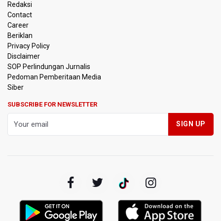
Redaksi
Massal
Contact
Career
Harga Telur dan Daging Ayam Masih Tertekan,
Beriklan
Pemerintah Diminta Lindungi Peternak Kecil
Privacy Policy
Disclaimer
Tak Mampu Bayar Gaji ASN, Ratusan Pemda Dapat
SOP Perlindungan Jurnalis
Suntikan Dana Rp20,5 Triliun dari Pusat
Pedoman Pemberitaan Media
Siber
DPR Pastikan Tak Ada Surpres Pergantian Kapolri
SUBSCRIBE FOR NEWSLETTER
Pemerintah Tambah Penempatan Dana SAL di Himbara
OJK Wajibkan Pindar Serahkan Data Transaksi
Pendanaan
Garuda Pertiwi dan Putri Nusantara akan Bela Indonesia
di Srikandi Merdeka Cup 2026
Aldila dan Janice Berlaga di Sektor Ganda WTA 1000
Toronto dengan Partner Berbeda