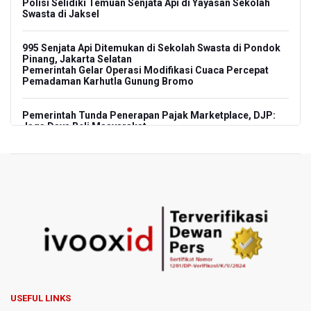
Polisi Selidiki Temuan Senjata Api di Yayasan Sekolah
Swasta di Jaksel
995 Senjata Api Ditemukan di Sekolah Swasta di Pondok
Pinang, Jakarta Selatan
Pemerintah Gelar Operasi Modifikasi Cuaca Percepat
Pemadaman Karhutla Gunung Bromo
Pemerintah Tunda Penerapan Pajak Marketplace, DJP:
Jaga Daya Beli Masyarakat
Kemenkeu Ambil Alih 60 Persen Saham KCIC
Anggota Komisi III DPR Usulkan Mekanisme Pra Judicial
dalam RUU Perampasan Aset
KPK Sebut Pejabat Kemenhut Diduga Menerima 12.500
Dolar Singapura dari Bupati Kuantan Singingi Nonaktif
Suhardiman Amby
Amnesty International Desak Hentikan Sementara dan
USEFUL LINKS
Evaluasi Program MBG Usai Rentetan Dugaan Keracunan