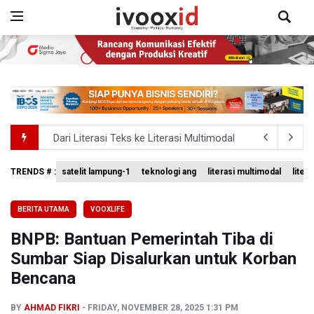
Dari Literasi Teks ke Literasi Multimodal
Kemenag Terbitkan 40 Buku Digital Pendidikan Agama Isl
KKI Sebut Ada 10 Nakes Diduga Beri Komentar Nirempat
TRENDS # :
satelit lampung-1
teknologi ang
literasi multimodal
liter
Sri Mulyani Indrawati Kembali ke Bank Dunia
BERITA UTAMA
VOOXLIFE
Persebaya Juara Piala Presiden 2026, Menang Adu Pinal
BNPB: Bantuan Pemerintah Tiba di
Sumbar Siap Disalurkan untuk Korban
Bencana
BY
AHMAD FIKRI
FRIDAY, NOVEMBER 28, 2025 1:31 PM