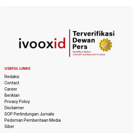
KPK Sebut Pejabat Kemenhut Diduga Menerima 12.500
Dolar Singapura dari Bupati Kuantan Singingi Nonaktif
Suhardiman Amby
Amnesty International Desak Hentikan Sementara dan
Evaluasi Program MBG Usai Rentetan Dugaan Keracunan
Massal
Harga Telur dan Daging Ayam Masih Tertekan,
Pemerintah Diminta Lindungi Peternak Kecil
Tak Mampu Bayar Gaji ASN, Ratusan Pemda Dapat
USEFUL LINKS
Suntikan Dana Rp20,5 Triliun dari Pusat
Redaksi
Contact
DPR Pastikan Tak Ada Surpres Pergantian Kapolri
Career
Beriklan
Pemerintah Tambah Penempatan Dana SAL di Himbara
Privacy Policy
Disclaimer
SOP Perlindungan Jurnalis
OJK Wajibkan Pindar Serahkan Data Transaksi
Pedoman Pemberitaan Media
Pendanaan
Siber