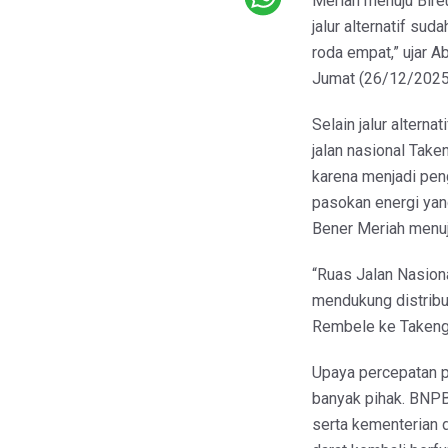
Meriah menuju Bire
jalur alternatif su
roda empat,” ujar A
Jumat (26/12/2025
Selain jalur altern
jalan nasional Taken
karena menjadi pen
pasokan energi yan
Bener Meriah menuj
“Ruas Jalan Nasion
mendukung distribus
Rembele ke Takengo
Upaya percepatan p
banyak pihak. BNPB
serta kementerian d