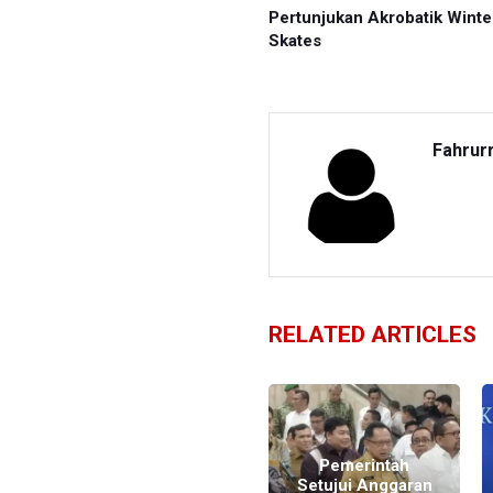
Pertunjukan Akrobatik Winte
Skates
Fahrur
RELATED ARTICLES
KLH Serahkan
Pemerintah
D
Data Terkait Izin
Setujui Anggaran