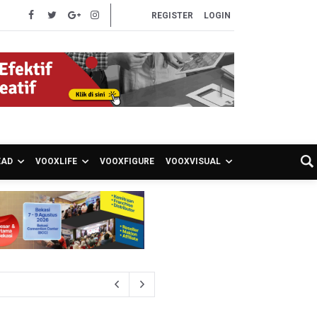
REGISTER
LOGIN
EAD
VOOXLIFE
VOOXFIGURE
VOOXVISUAL
ahan di Piala AFF 2026