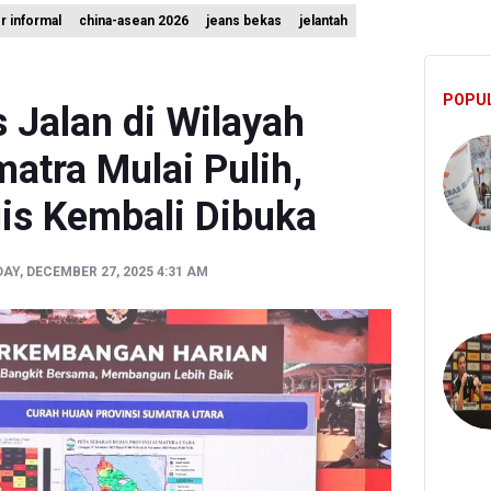
r informal
china-asean 2026
jeans bekas
jelantah
tat Area Terdampak Kebakaran Hutan dan Lahan di Gunung Bromo C
Akhiri Operasi Penyisiran Korban KMP Mutiara Sentosa 2
POPU
 Jalan di Wilayah
atra Mulai Pulih,
gis Kembali Dibuka
AY, DECEMBER 27, 2025 4:31 AM