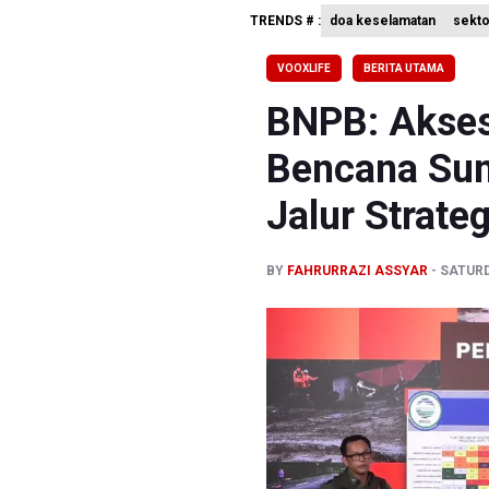
TRENDS # :
doa keselamatan
sekto
TNBTS Ca
VOOXLIFE
BERITA UTAMA
Basarnas 
BNPB: Akses
Bencana Sum
Jalur Strate
BY
FAHRURRAZI ASSYAR
SATURD