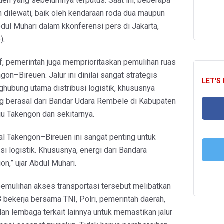
uen yang sebelumnya terputus. Saat ini, beberapa
dah dilewati, baik oleh kendaraan roda dua maupun
bdul Muhari dalam kkonferensi pers di Jakarta,
).
atif, pemerintah juga memprioritaskan pemulihan ruas
gon–Bireuen. Jalur ini dinilai sangat strategis
LET'S
ghubung utama distribusi logistik, khususnya
g berasal dari Bandar Udara Rembele di Kabupaten
u Takengon dan sekitarnya.
FA
al Takengon–Bireuen ini sangat penting untuk
i logistik. Khususnya, energi dari Bandara
n,” ujar Abdul Muhari.
T
emulihan akses transportasi tersebut melibatkan
 bekerja bersama TNI, Polri, pemerintah daerah,
an lembaga terkait lainnya untuk memastikan jalur