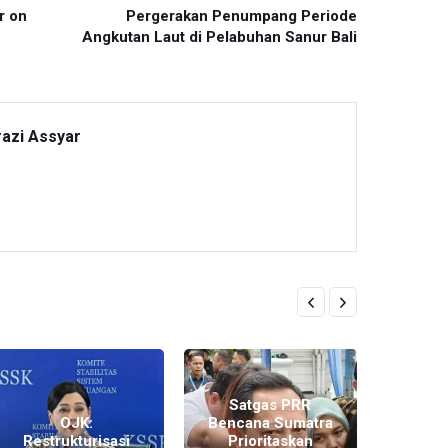
r on
Pergerakan Penumpang Periode
Angkutan Laut di Pelabuhan Sanur Bali
razi Assyar
Mente
Satgas PRR
Per
OJK:
Bencana Sumatra
T
Restrukturisasi
Prioritaskan
Mar