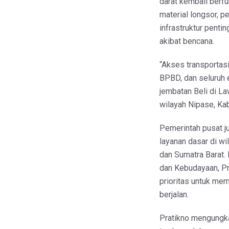
darat kembali berf
material longsor, 
infrastruktur pent
akibat bencana.
“Akses transportasi
BPBD, dan seluruh 
jembatan Beli di L
wilayah Nipase, Kab
Pemerintah pusat j
layanan dasar di wi
dan Sumatra Barat.
dan Kebudayaan, Pr
prioritas untuk me
berjalan.
Pratikno mengungkap