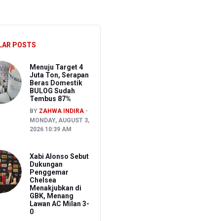
apai 520 Hektare
LAR POSTS
Menuju Target 4
Juta Ton, Serapan
Beras Domestik
BULOG Sudah
Tembus 87%
BY
ZAHWA INDIRA
MONDAY, AUGUST 3,
2026 10:39 AM
Xabi Alonso Sebut
Dukungan
Penggemar
Chelsea
Menakjubkan di
GBK, Menang
Lawan AC Milan 3-
0