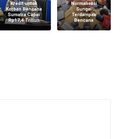
Kredit untuk
Normalisasi
Berop
Korban Bencana
Sungai
Ber
Sumatra Capai
Terdampak
Rp17,4 Triliun
Bencana
Lin