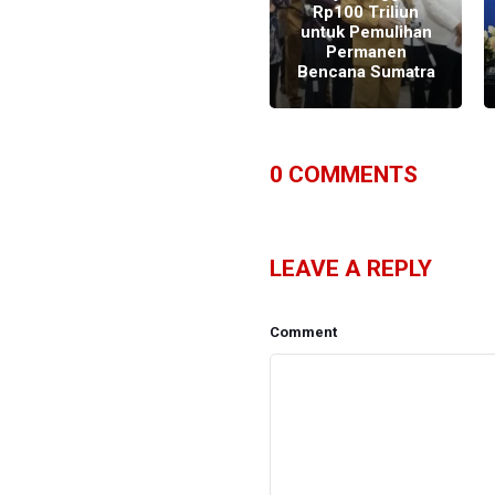
Perusahaan
Rp100 Triliun
penyebab
untuk Pemulihan
Bencana Sumatra
Permanen
a
pada Satgas PKH
Bencana Sumatra
0
COMMENTS
LEAVE A REPLY
Comment