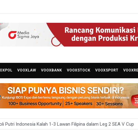
OXPOL
VOOXLAW
VOOXBANK
VOOXSTOCK
VOOXSPORT
VOOXR
li Putri Indonesia Kalah 1-3 Lawan Filipina dalam Leg 2 SEA V Cup
 Publik Tak Hujat Pelatih dan Pemain Timnas Indonesia Terkait Kekal
ldila Sutjiadi Terhenti di Babak 16 besar WTA 1000 Toronto