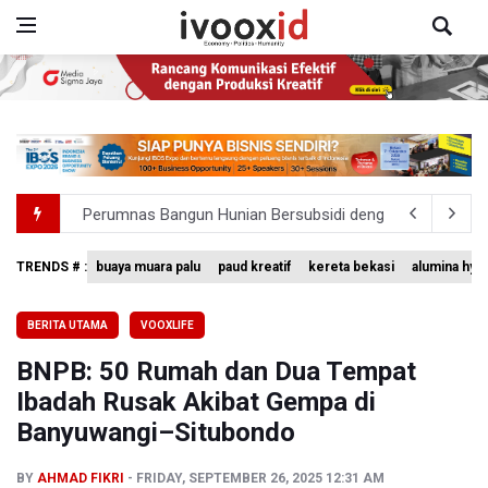
Perumnas Bangun Hunian Bersubsidi dengan Konsep TO
Bank Indonesia Sebut Cadangan Devisa Akhir Juli Sebesar
TRENDS # :
buaya muara palu
paud kreatif
kereta bekasi
alumina hyd
Pemerintah Matangkan Rencana Pembaruan Buku Ajar N
BERITA UTAMA
VOOXLIFE
Pendakian Gunung Gede Pangrango Ditutup karena Keba
BNPB: 50 Rumah dan Dua Tempat
Menkomdigi Sebut Kehadiran AI Factory Perkuat Posisi 
Ibadah Rusak Akibat Gempa di
Banyuwangi–Situbondo
BY
AHMAD FIKRI
FRIDAY, SEPTEMBER 26, 2025 12:31 AM