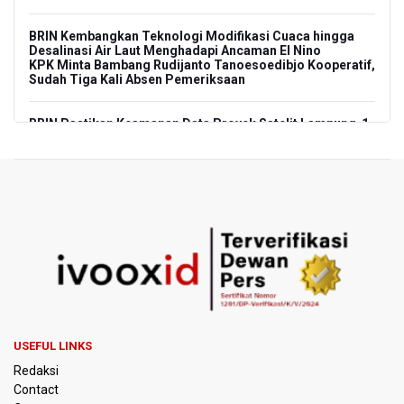
BRIN Kembangkan Teknologi Modifikasi Cuaca hingga
Desalinasi Air Laut Menghadapi Ancaman El Nino
KPK Minta Bambang Rudijanto Tanoesoedibjo Kooperatif,
Sudah Tiga Kali Absen Pemeriksaan
BRIN Pastikan Keamanan Data Proyek Satelit Lampung-1
BRIN Sebut Teknologi ANG Berpotensi Hemat Subsidi LPG
hingga Rp26 triliun
Kuasa Hukum Klaim 995 Airsoft Gun di Sekolah Swasta
Jaksel Berizin, Bantah Kepemilikan Senjata Api dan
Narkoba
Menperin Sebut Insentif Kendaraan Listrik untuk Produk
Bernilai Tambah Tinggi
USEFUL LINKS
Sri Mulyani Indrawati Kembali ke Bank Dunia
Redaksi
Contact
Persebaya Juara Piala Presiden 2026, Menang Adu Pinalti