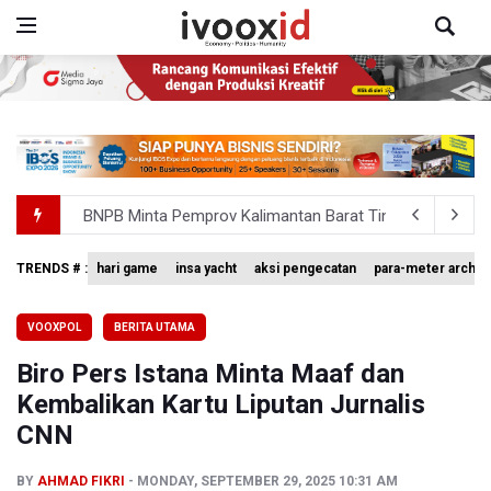
BNPB Minta Pemprov Kalimantan Barat Tinjau Kembali
Kemensos Targetkan 150 Ribu Siswa Masuk Program Se
TRENDS # :
hari game
insa yacht
aksi pengecatan
para-meter archer
Pakar: Pengungkapan TPPU Eks Jampidsus Febrie Adrian
VOOXPOL
BERITA UTAMA
Tim 9 Kejagung Periksa Febrie Adransayah sebagai Ters
Biro Pers Istana Minta Maaf dan
BPIP: Satu Siswa Sekolah Rakyat Jadi Calon Paskibraka 
Kembalikan Kartu Liputan Jurnalis
CNN
BY
AHMAD FIKRI
MONDAY, SEPTEMBER 29, 2025 10:31 AM