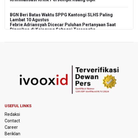
BGN Beri Batas Waktu SPPG Kantongi SLHS Paling
Lambat 10 Agustus
Febrie Adriansyah Dicecar Puluhan Pertanyaan Saat
Diperiksa di Kejagung Sebagai Tersangka
BGN Proses Pemberhentian Tidak Hormat 66 Kepala
SPPG, Sudaryono: Tidak Ada Toleransi bagi Pelanggaran
Disiplin
SEA V Cup 2026: Timnas Voli Putri Indonesia Menang
Lawan Vietnam 3-2
Kebakaran Landa Gedung Bapenda DKI Jakarta
PSSI Evaluasi TImnas Indonesia Setelah Gagal Tembus
USEFUL LINKS
Semifinal Piala AFF 2026
Redaksi
Contact
Timnas Indonesia Tersingkir di Piala AFF 2026 Setelah
Career
Ditahan Imbang Singapura 1-1
Beriklan