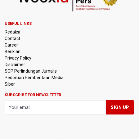
Kebakaran Landa Gedung Bapenda DKI Jakarta
PSSI Evaluasi TImnas Indonesia Setelah Gagal Tembus
USEFUL LINKS
Semifinal Piala AFF 2026
Redaksi
Contact
Timnas Indonesia Tersingkir di Piala AFF 2026 Setelah
Career
Ditahan Imbang Singapura 1-1
Beriklan
Privacy Policy
Pemerintah Matangkan Rencana Pembaruan Buku Ajar
Disclaimer
Nasional
SOP Perlindungan Jurnalis
Pedoman Pemberitaan Media
Pendakian Gunung Gede Pangrango Ditutup karena
Siber
Kebakaran Alun-alun Suryakancana
SUBSCRIBE FOR NEWSLETTER
Menkomdigi Sebut Kehadiran AI Factory Perkuat Posisi
Indonesia
Perumnas Bangun Hunian Bersubsidi dengan Konsep
TOD di Kemayoran
Bank Indonesia Sebut Cadangan Devisa Akhir Juli
Sebesar 145,3 Miliar Dolar AS