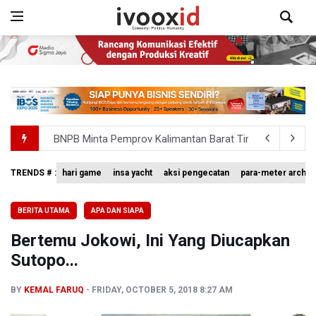
BNPB Minta Pemprov Kalimantan Barat Tinjau Kembali
Kemensos Targetkan 150 Ribu Siswa Masuk Program Se
Pakar: Pengungkapan TPPU Eks Jampidsus Febrie Adrian
TRENDS # :
hari game
insa yacht
aksi pengecatan
para-meter archer
Tim 9 Kejagung Periksa Febrie Adransayah sebagai Ters
BERITA UTAMA
APA DAN SIAPA
BPIP: Satu Siswa Sekolah Rakyat Jadi Calon Paskibraka 
Bertemu Jokowi, Ini Yang Diucapkan
Sutopo...
BY
KEMAL FARUQ
FRIDAY, OCTOBER 5, 2018 8:27 AM