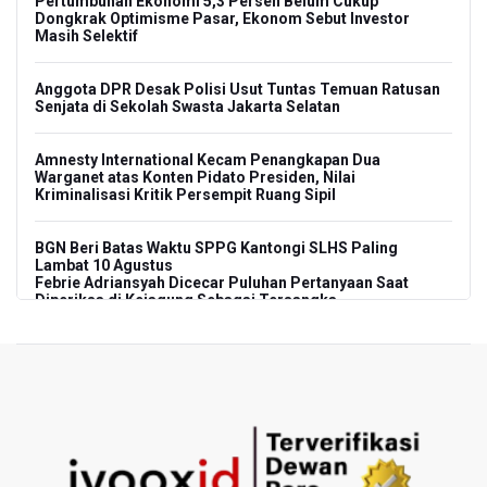
Pertumbuhan Ekonomi 5,3 Persen Belum Cukup
Dongkrak Optimisme Pasar, Ekonom Sebut Investor
Masih Selektif
Anggota DPR Desak Polisi Usut Tuntas Temuan Ratusan
Senjata di Sekolah Swasta Jakarta Selatan
Amnesty International Kecam Penangkapan Dua
Warganet atas Konten Pidato Presiden, Nilai
Kriminalisasi Kritik Persempit Ruang Sipil
BGN Beri Batas Waktu SPPG Kantongi SLHS Paling
Lambat 10 Agustus
Febrie Adriansyah Dicecar Puluhan Pertanyaan Saat
Diperiksa di Kejagung Sebagai Tersangka
BGN Proses Pemberhentian Tidak Hormat 66 Kepala
SPPG, Sudaryono: Tidak Ada Toleransi bagi Pelanggaran
Disiplin
SEA V Cup 2026: Timnas Voli Putri Indonesia Menang
Lawan Vietnam 3-2