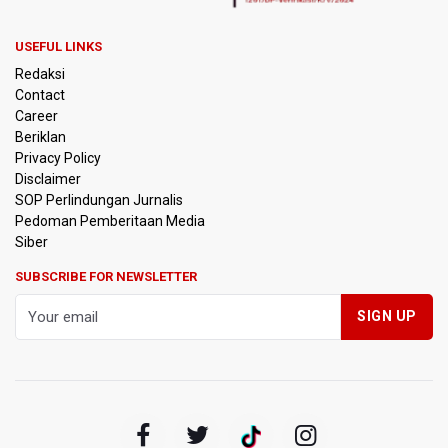
Bernilai Tambah Tinggi
USEFUL LINKS
Sri Mulyani Indrawati Kembali ke Bank Dunia
Redaksi
Contact
Persebaya Juara Piala Presiden 2026, Menang Adu Pinalti
Career
Lawan Persib Bandung
Beriklan
Privacy Policy
Dari Literasi Teks ke Literasi Multimodal
Disclaimer
SOP Perlindungan Jurnalis
Pedoman Pemberitaan Media
Kemenag Terbitkan 40 Buku Digital Pendidikan Agama
Islam, Dapat Diunduh Gratis
Siber
SUBSCRIBE FOR NEWSLETTER
KKI Sebut Ada 10 Nakes Diduga Beri Komentar Nirempati
pada Unggahan Pasien BPJS Kesehatan
Polda Metro Jaya Pulangkan Tiga WNI Korban TPPO dari
Libya
Polisi Selidiki Temuan Senjata Api di Yayasan Sekolah
Swasta di Jaksel