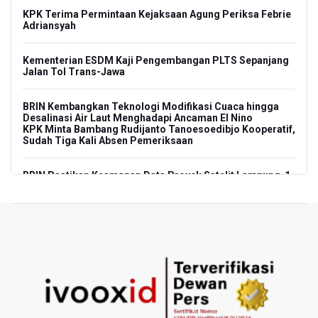
KPK Terima Permintaan Kejaksaan Agung Periksa Febrie
Adriansyah
Kementerian ESDM Kaji Pengembangan PLTS Sepanjang
Jalan Tol Trans-Jawa
BRIN Kembangkan Teknologi Modifikasi Cuaca hingga
Desalinasi Air Laut Menghadapi Ancaman El Nino
KPK Minta Bambang Rudijanto Tanoesoedibjo Kooperatif,
Sudah Tiga Kali Absen Pemeriksaan
BRIN Pastikan Keamanan Data Proyek Satelit Lampung-1
BRIN Sebut Teknologi ANG Berpotensi Hemat Subsidi LPG
hingga Rp26 triliun
Kuasa Hukum Klaim 995 Airsoft Gun di Sekolah Swasta
Jaksel Berizin, Bantah Kepemilikan Senjata Api dan
Narkoba
Menperin Sebut Insentif Kendaraan Listrik untuk Produk