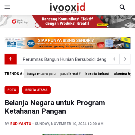
Perumnas Bangun Hunian Bersubsidi dengan Konsep TO
Bank Indonesia Sebut Cadangan Devisa Akhir Juli Sebesar
TRENDS # :
buaya muara palu
paud kreatif
kereta bekasi
alumina hyd
Pemerintah Matangkan Rencana Pembaruan Buku Ajar N
FOTO
BERITA UTAMA
Pendakian Gunung Gede Pangrango Ditutup karena Keba
Belanja Negara untuk Program
Menkomdigi Sebut Kehadiran AI Factory Perkuat Posisi 
Ketahanan Pangan
BY
BUDIYANTO
SUNDAY, NOVEMBER 10, 2024 12:00 AM