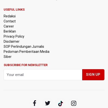
Pemerintah Matangkan Rencana Pembaruan Buku Ajar
USEFUL LINKS
Nasional
Redaksi
Contact
Pendakian Gunung Gede Pangrango Ditutup karena
Career
Kebakaran Alun-alun Suryakancana
Beriklan
Privacy Policy
Menkomdigi Sebut Kehadiran AI Factory Perkuat Posisi
Disclaimer
Indonesia
SOP Perlindungan Jurnalis
Pedoman Pemberitaan Media
Perumnas Bangun Hunian Bersubsidi dengan Konsep
Siber
TOD di Kemayoran
SUBSCRIBE FOR NEWSLETTER
Bank Indonesia Sebut Cadangan Devisa Akhir Juli
Sebesar 145,3 Miliar Dolar AS
Penjelasan Kemenkes: Pasien BPJS Kesehatan Viral
Tunggu 8 Jam karena HCU RSCM Terbatas
Terkait Temuan 995 Pucuk Senjata, Yayasan Sekolah: Tak
Ada Ekskul Menembak