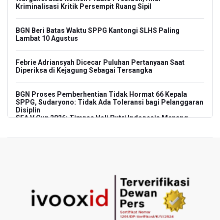
Kriminalisasi Kritik Persempit Ruang Sipil
BGN Beri Batas Waktu SPPG Kantongi SLHS Paling
Lambat 10 Agustus
Febrie Adriansyah Dicecar Puluhan Pertanyaan Saat
Diperiksa di Kejagung Sebagai Tersangka
BGN Proses Pemberhentian Tidak Hormat 66 Kepala
SPPG, Sudaryono: Tidak Ada Toleransi bagi Pelanggaran
Disiplin
SEA V Cup 2026: Timnas Voli Putri Indonesia Menang
Lawan Vietnam 3-2
Kebakaran Landa Gedung Bapenda DKI Jakarta
PSSI Evaluasi TImnas Indonesia Setelah Gagal Tembus
Semifinal Piala AFF 2026
Timnas Indonesia Tersingkir di Piala AFF 2026 Setelah
Ditahan Imbang Singapura 1-1