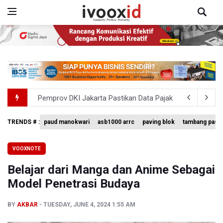
Pertumbuhan Ekonomi 5,3 Persen Belum Cukup Dongkrak 
BPIP: Satu Siswa Sekolah Rakyat Jadi Calon Paskibraka 
TRENDS # :
paud manokwari
asb1000 arrc
paving blok
tambang pasir
BNPB Minta Pemprov Kalimantan Barat Tinjau Kembali
VOOXNOTE
Kemensos Targetkan 150 Ribu Siswa Masuk Program Se
Belajar dari Manga dan Anime Sebagai
Pemprov DKI Jakarta Pastikan Data Pajak dan Aset Dae
Model Penetrasi Budaya
BY
AKBAR
TUESDAY, JUNE 4, 2024 1:55 AM