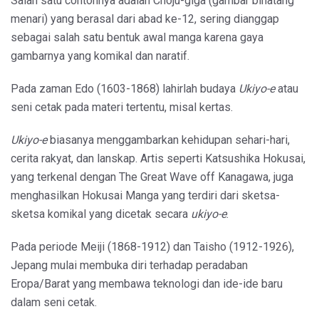
Salah satu contohnya adalah Choju-giga (gambar binatang
menari) yang berasal dari abad ke-12, sering dianggap
sebagai salah satu bentuk awal manga karena gaya
gambarnya yang komikal dan naratif.
Pada zaman Edo (1603-1868) lahirlah budaya
Ukiyo-e
atau
seni cetak pada materi tertentu, misal kertas.
Ukiyo-e
biasanya menggambarkan kehidupan sehari-hari,
cerita rakyat, dan lanskap. Artis seperti Katsushika Hokusai,
yang terkenal dengan The Great Wave off Kanagawa, juga
menghasilkan Hokusai Manga yang terdiri dari sketsa-
sketsa komikal yang dicetak secara
ukiyo-e
.
Pada periode Meiji (1868-1912) dan Taisho (1912-1926),
Jepang mulai membuka diri terhadap peradaban
Eropa/Barat yang membawa teknologi dan ide-ide baru
dalam seni cetak.