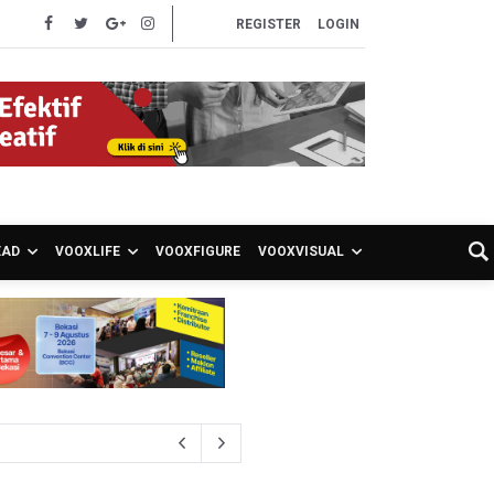
REGISTER
LOGIN
EAD
VOOXLIFE
VOOXFIGURE
VOOXVISUAL
akancana