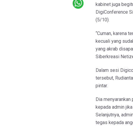
kabinet juga begit
DigiConference Si
(5/10).
“Cuman, karena t
kecuali yang sudah
yang akrab disapa
Siberkreasi Netiz
Dalam sesi Digico
tersebut, Rudiant
pintar.
Dia menyarankan 
kepada admin jika
Selanjutnya, admi
tegas kepada angg