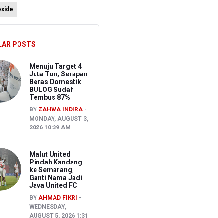
oxide
26
ura 1-1
LAR POSTS
Menuju Target 4
Juta Ton, Serapan
Beras Domestik
BULOG Sudah
Tembus 87%
BY
ZAHWA INDIRA
MONDAY, AUGUST 3,
2026 10:39 AM
Malut United
Pindah Kandang
ke Semarang,
Ganti Nama Jadi
Java United FC
BY
AHMAD FIKRI
WEDNESDAY,
AUGUST 5, 2026 1:31