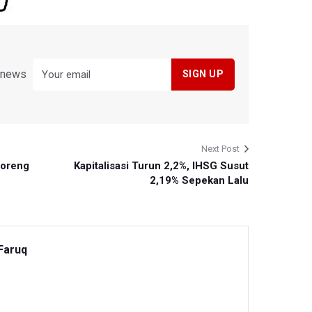
y news
Next Post
Goreng
Kapitalisasi Turun 2,2%, IHSG Susut
2,19% Sepekan Lalu
Faruq