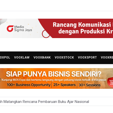
OXPOL
VOOXLAW
VOOXBANK
VOOXSTOCK
VOOXSPORT
VOOXR
ah Matangkan Rencana Pembaruan Buku Ajar Nasional
 Gunung Gede Pangrango Ditutup karena Kebakaran Alun-alun Sury