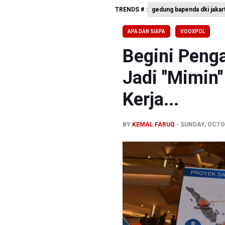
Kebakara
TRENDS # :
gedung bapenda dki jakar
PSSI Eval
APA DAN SIAPA
VOOXPOL
Timnas In
Begini Peng
Jadi "Mimin
Kerja...
BY
KEMAL FARUQ
SUNDAY, OCTOB