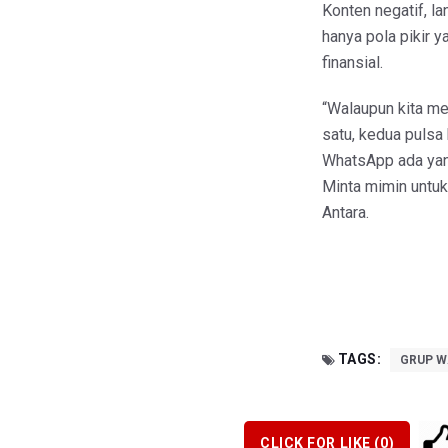
Konten negatif, l
hanya pola pikir y
finansial.
“Walaupun kita me
satu, kedua pulsa 
WhatsApp ada yang
Minta mimin untuk 
Antara.
TAGS:
GRUP W
CLICK FOR LIKE (
0
)