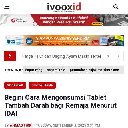
Harga Telur dan Daging Ayam Masih Tertekan, Pemerintah
4 Barang Ini Ternyata Beratnya Gak Sampai 300 Gram, Tapi
TRENDS # :
dapur mbg
saham kcic
penundaan pajak martketplace
vo
Anggota Komisi III DPR Usulkan Mekanisme Pra Judicia
VOOXREAD
BERITA UTAMA
KPK Sebut Pejabat Kemenhut Diduga Menerima 12.500 Dol
Begini Cara Mengonsumsi Tablet
Amnesty International Desak Hentikan Sementara dan E
Tambah Darah bagi Remaja Menurut
IDAI
BY
AHMAD FIKRI
TUESDAY, SEPTEMBER 2, 2025 3:31 PM