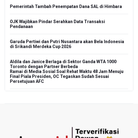
Pemerintah Tambah Penempatan Dana SAL di Himbara
OJK Wajibkan Pindar Serahkan Data Transaksi
Pendanaan
Garuda Pertiwi dan Putri Nusantara akan Bela Indonesia
di Srikandi Merdeka Cup 2026
Aldila dan Janice Berlaga di Sektor Ganda WTA 1000
Toronto dengan Partner Berbeda
Ramai di Media Sosial Soal Rehat Waktu 48 Jam Menuju
Final Piala Presiden, OC Tegaskan Sudah Sesuai
Persetujuan AFC
Pemerintah Siapkan Stimulus Hadapi Dampak El Nino
Pramono Kembalikan Nama Stasiun LRT Pegangsaan 2
Menjadi Kelapa Gading
Korlantas Catat 16.812 Pelanggaran Plat Nomor Terekam
ETLE dengan Teknologi Face Recognition