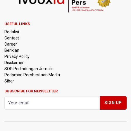
Kereta Cepat ke Surabaya
Kebakaran Hutan dan Lahan di Gunung Bromo Capai 10
Hektare
USEFUL LINKS
Redaksi
OJK Sebut IASC Terima 1.379 Laporan Kasus Penipuan
Contact
Keuangan Memanfaatkan AI
Career
Beriklan
BRIN Kaji Peluang Industri Panel Surya Generasi Baru
Privacy Policy
Dikembangkan di Indonesia
Disclaimer
SOP Perlindungan Jurnalis
Pedoman Pemberitaan Media
BKSDA Riau Sebut Seekor Gajah Binaan PLG Minas Mati
Akibat Komplikasi Infeksi
Siber
SUBSCRIBE FOR NEWSLETTER
Korlantas Polri dan Jasa Marga Bahas Zero ODOL hingga
Integrasi Teknologi Tol Jelang Libur Nataru
Amnesty International Kecam Penggusuran Paksa Petani
di Luwu Timur, Desak Hentikan Kekerasan terhadap
Warga Berdalih PSN
Kebakaran Landa Blok Bantengan di Kawasan Taman