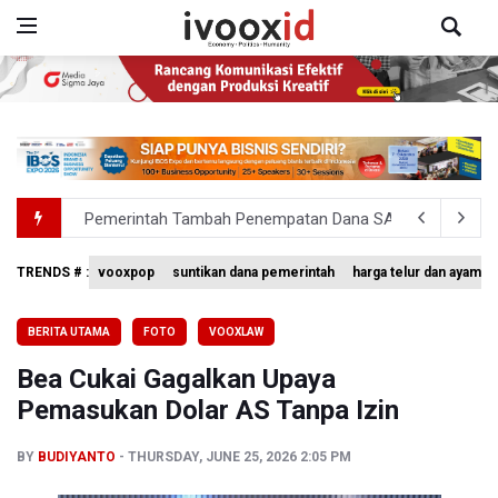
Pemerintah Tambah Penempatan Dana SAL di Himbara
OJK Wajibkan Pindar Serahkan Data Transaksi Pendanaa
TRENDS # :
vooxpop
suntikan dana pemerintah
harga telur dan ayam
4 Barang Ini Ternyata Beratnya Gak Sampai 300 Gram, Tapi
BERITA UTAMA
FOTO
VOOXLAW
Tak Mampu Bayar Gaji ASN, Ratusan Pemda Dapat Suntika
Bea Cukai Gagalkan Upaya
DPR Pastikan Tak Ada Surpres Pergantian Kapolri
Pemasukan Dolar AS Tanpa Izin
BY
BUDIYANTO
THURSDAY, JUNE 25, 2026 2:05 PM