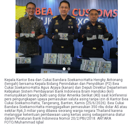
Previous
Next
Kepala Kantor Bea dan Cukai Bandara Soekarno-Hatta Hengky Aritonang
(tengah) bersama Kepala Bidang Penindakan dan Penyidikan (P2) Bea
Cukai Soekarno-Hatta Agus Arjaya (kanan) dan Deputi Direktur Departemen
Kebijakan Sistem Pembayaran Bank Indonesia Bram Handoko (kiri)
menunjukkan barang bukti uang dolar Amerika Serikat (AS) saat konferensi
pers pengungkapan upaya pemasukan valuta asing tanpa izin di Kantor Bea
Cukai Soekarno-Hatta, Tangerang, Banten, Kamis (25/6/2026). Bea Cukai
Bandara Soekarno-Hatta menggagalkan pemasukan 350 ribu dolar AS atau
sekitar Rp6,3 miliar yang dibawa seorang warga negara Thailand karena
melanggar ketentuan pembawaan uang kertas asing sebagaimana diatur
dalam Peraturan Bank Indonesia Nomor 20/2/PBI/2018. ANTARA
FOTO/Muhammad Iqbal