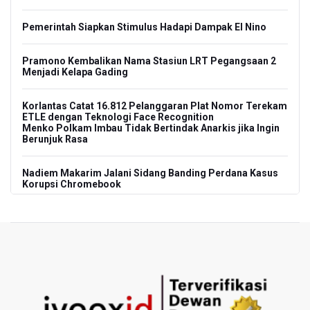
Pemerintah Siapkan Stimulus Hadapi Dampak El Nino
Pramono Kembalikan Nama Stasiun LRT Pegangsaan 2
Menjadi Kelapa Gading
Korlantas Catat 16.812 Pelanggaran Plat Nomor Terekam
ETLE dengan Teknologi Face Recognition
Menko Polkam Imbau Tidak Bertindak Anarkis jika Ingin
Berunjuk Rasa
Nadiem Makarim Jalani Sidang Banding Perdana Kasus
Korupsi Chromebook
Polisi Ungkap Peredaran 86,4 Kg Sabu dan 5.171 Butir
Ekstasi, Enam Tersangka Ditangkap
Korlantas Polri Terapkan Teknologi Face Recognition
pada ETLE
Kemenko IPK Sebut Sudah Ada Kajian Awal Perpanjangan