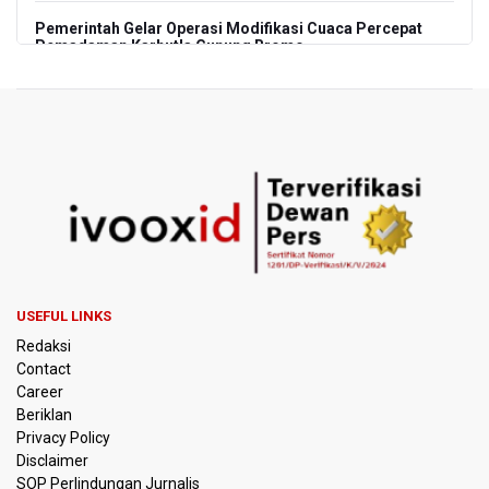
Pemerintah Gelar Operasi Modifikasi Cuaca Percepat
Pemadaman Karhutla Gunung Bromo
Pemerintah Tunda Penerapan Pajak Marketplace, DJP:
Jaga Daya Beli Masyarakat
Kemenkeu Ambil Alih 60 Persen Saham KCIC
Anggota Komisi III DPR Usulkan Mekanisme Pra Judicial
dalam RUU Perampasan Aset
KPK Sebut Pejabat Kemenhut Diduga Menerima 12.500
Dolar Singapura dari Bupati Kuantan Singingi Nonaktif
USEFUL LINKS
Suhardiman Amby
Redaksi
Contact
Amnesty International Desak Hentikan Sementara dan
Career
Evaluasi Program MBG Usai Rentetan Dugaan Keracunan
Beriklan
Massal
Privacy Policy
Disclaimer
Harga Telur dan Daging Ayam Masih Tertekan,
SOP Perlindungan Jurnalis