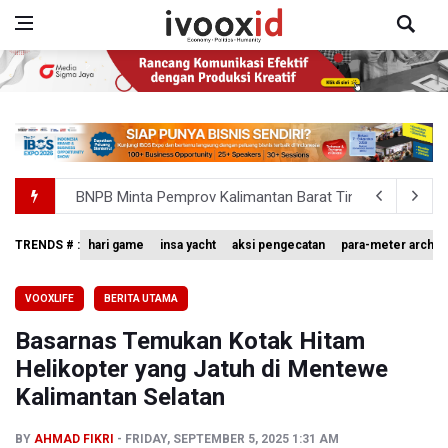
BNPB Minta Pemprov Kalimantan Barat Tinjau Kembali
Kemensos Targetkan 150 Ribu Siswa Masuk Program Se
TRENDS # :
hari game
insa yacht
aksi pengecatan
para-meter archer
Pakar: Pengungkapan TPPU Eks Jampidsus Febrie Adrian
Tim 9 Kejagung Periksa Febrie Adransayah sebagai Ters
VOOXLIFE
BERITA UTAMA
BPIP: Satu Siswa Sekolah Rakyat Jadi Calon Paskibraka 
Basarnas Temukan Kotak Hitam
Helikopter yang Jatuh di Mentewe
Kalimantan Selatan
BY
AHMAD FIKRI
FRIDAY, SEPTEMBER 5, 2025 1:31 AM