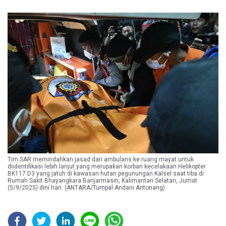
Tim SAR memindahkan jasad dari ambulans ke ruang mayat untuk
diidentifikasi lebih lanjut yang merupakan korban kecelakaan Helikopter
BK117 D3 yang jatuh di kawasan hutan pegunungan Kalsel saat tiba di
Rumah Sakit Bhayangkara Banjarmasin, Kalimantan Selatan, Jumat
(5/9/2025) dini hari. (ANTARA/Tumpal Andani Aritonang)