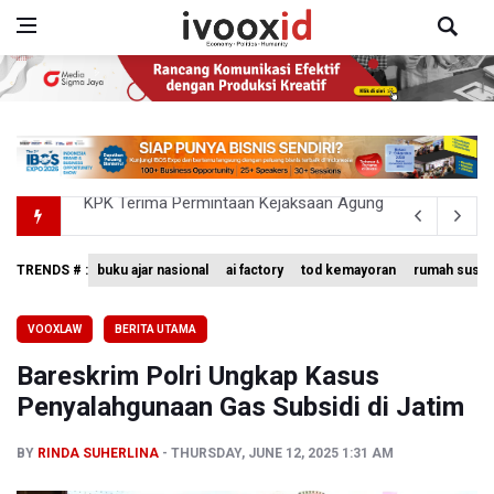
Kementerian ESDM Kaji Pengembangan PLTS Sepanjang 
BRIN Kembangkan Teknologi Modifikasi Cuaca hingga De
TRENDS # :
buku ajar nasional
ai factory
tod kemayoran
rumah susun
Penjelasan Kemenkes: Pasien BPJS Kesehatan Viral Tu
VOOXLAW
BERITA UTAMA
Terkait Temuan 995 Pucuk Senjata, Yayasan Sekolah: T
Bareskrim Polri Ungkap Kasus
KPK Terima Permintaan Kejaksaan Agung Periksa Febrie
Penyalahgunaan Gas Subsidi di Jatim
BY
RINDA SUHERLINA
THURSDAY, JUNE 12, 2025 1:31 AM