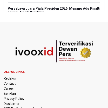
Persebaya Juara Piala Presiden 2026, Menang Adu Pinalti
Lawan Persib Bandung
Dari Literasi Teks ke Literasi Multimodal
Kemenag Terbitkan 40 Buku Digital Pendidikan Agama
Islam, Dapat Diunduh Gratis
KKI Sebut Ada 10 Nakes Diduga Beri Komentar Nirempati
pada Unggahan Pasien BPJS Kesehatan
Polda Metro Jaya Pulangkan Tiga WNI Korban TPPO dari
Libya
USEFUL LINKS
Redaksi
Polisi Selidiki Temuan Senjata Api di Yayasan Sekolah
Contact
Swasta di Jaksel
Career
Beriklan
995 Senjata Api Ditemukan di Sekolah Swasta di Pondok
Privacy Policy
Pinang, Jakarta Selatan
Disclaimer