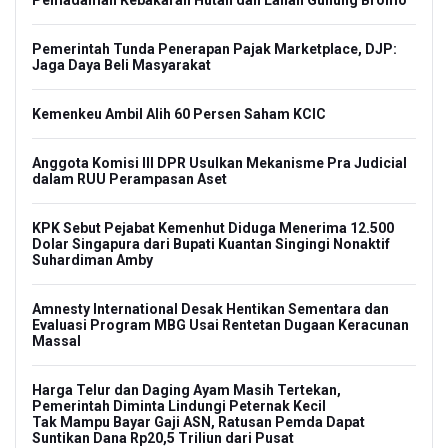
Pemadaman Kebakaran Hutan dan Lahan Gunung Bromo
Pemerintah Tunda Penerapan Pajak Marketplace, DJP:
Jaga Daya Beli Masyarakat
Kemenkeu Ambil Alih 60 Persen Saham KCIC
Anggota Komisi III DPR Usulkan Mekanisme Pra Judicial
dalam RUU Perampasan Aset
KPK Sebut Pejabat Kemenhut Diduga Menerima 12.500
Dolar Singapura dari Bupati Kuantan Singingi Nonaktif
Suhardiman Amby
Amnesty International Desak Hentikan Sementara dan
Evaluasi Program MBG Usai Rentetan Dugaan Keracunan
Massal
Harga Telur dan Daging Ayam Masih Tertekan,
Pemerintah Diminta Lindungi Peternak Kecil
Tak Mampu Bayar Gaji ASN, Ratusan Pemda Dapat
Suntikan Dana Rp20,5 Triliun dari Pusat