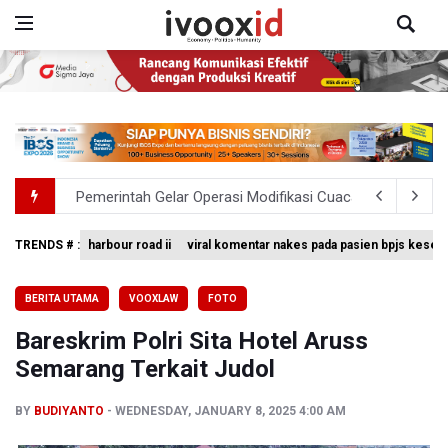
Pemerintah Gelar Operasi Modifikasi Cuaca Percepat
Swiss-Belcourt Bogor Hadirkan Promo "Merdeka Escape
TRENDS # :
harbour road ii
viral komentar nakes pada pasien bpjs keseh
Polda Metro Jaya Pulangkan Tiga WNI Korban TPPO dari 
BERITA UTAMA
VOOXLAW
FOTO
Polisi Selidiki Temuan Senjata Api di Yayasan Sekolah Sw
Bareskrim Polri Sita Hotel Aruss
995 Senjata Api Ditemukan di Sekolah Swasta di Pondok 
Semarang Terkait Judol
BY
BUDIYANTO
WEDNESDAY, JANUARY 8, 2025 4:00 AM