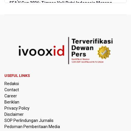
SEA V Cup 2026: Timnas Voli Putri Indonesia Menang
Lawan Vietnam 3-2
Kebakaran Landa Gedung Bapenda DKI Jakarta
PSSI Evaluasi TImnas Indonesia Setelah Gagal Tembus
Semifinal Piala AFF 2026
Timnas Indonesia Tersingkir di Piala AFF 2026 Setelah
Ditahan Imbang Singapura 1-1
Pemerintah Matangkan Rencana Pembaruan Buku Ajar
USEFUL LINKS
Nasional
Redaksi
Contact
Pendakian Gunung Gede Pangrango Ditutup karena
Career
Kebakaran Alun-alun Suryakancana
Beriklan
Privacy Policy
Menkomdigi Sebut Kehadiran AI Factory Perkuat Posisi
Disclaimer
Indonesia
SOP Perlindungan Jurnalis
Pedoman Pemberitaan Media