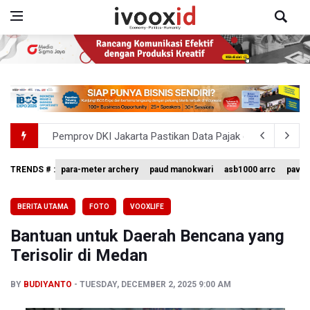
Pemprov DKI Jakarta Pastikan Data Pajak dan Aset Dae
Pertumbuhan Ekonomi 5,3 Persen Belum Cukup Dongkrak 
TRENDS # :
para-meter archery
paud manokwari
asb1000 arrc
pavin
BPIP: Satu Siswa Sekolah Rakyat Jadi Calon Paskibraka 
BERITA UTAMA
FOTO
VOOXLIFE
BNPB Minta Pemprov Kalimantan Barat Tinjau Kembali
Bantuan untuk Daerah Bencana yang
Kemensos Targetkan 150 Ribu Siswa Masuk Program Se
Terisolir di Medan
BY
BUDIYANTO
TUESDAY, DECEMBER 2, 2025 9:00 AM