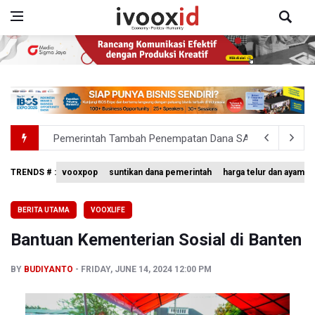
Pemerintah Tambah Penempatan Dana SAL di Himbara
OJK Wajibkan Pindar Serahkan Data Transaksi Pendanaa
TRENDS # :
vooxpop
suntikan dana pemerintah
harga telur dan ayam
4 Barang Ini Ternyata Beratnya Gak Sampai 300 Gram, Tapi
BERITA UTAMA
VOOXLIFE
Tak Mampu Bayar Gaji ASN, Ratusan Pemda Dapat Suntika
Bantuan Kementerian Sosial di Banten
DPR Pastikan Tak Ada Surpres Pergantian Kapolri
BY
BUDIYANTO
FRIDAY, JUNE 14, 2024 12:00 PM