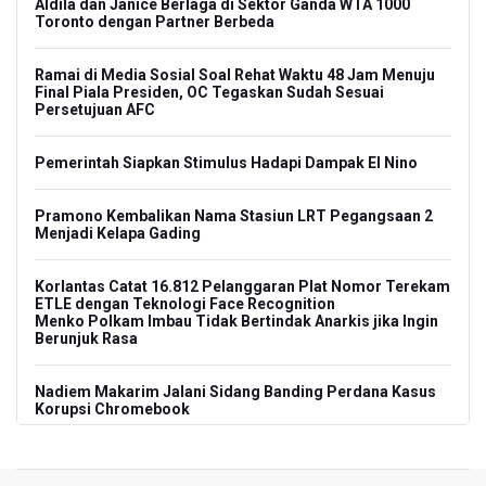
Aldila dan Janice Berlaga di Sektor Ganda WTA 1000
Toronto dengan Partner Berbeda
Ramai di Media Sosial Soal Rehat Waktu 48 Jam Menuju
Final Piala Presiden, OC Tegaskan Sudah Sesuai
Persetujuan AFC
Pemerintah Siapkan Stimulus Hadapi Dampak El Nino
Pramono Kembalikan Nama Stasiun LRT Pegangsaan 2
Menjadi Kelapa Gading
Korlantas Catat 16.812 Pelanggaran Plat Nomor Terekam
ETLE dengan Teknologi Face Recognition
Menko Polkam Imbau Tidak Bertindak Anarkis jika Ingin
Berunjuk Rasa
Nadiem Makarim Jalani Sidang Banding Perdana Kasus
Korupsi Chromebook
Polisi Ungkap Peredaran 86,4 Kg Sabu dan 5.171 Butir
Ekstasi, Enam Tersangka Ditangkap