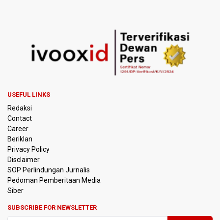
Korlantas Polri Terapkan Teknologi Face Recognition
pada ETLE
Kemenko IPK Sebut Sudah Ada Kajian Awal Perpanjangan
Kereta Cepat ke Surabaya
Kebakaran Hutan dan Lahan di Gunung Bromo Capai 10
Hektare
USEFUL LINKS
Redaksi
OJK Sebut IASC Terima 1.379 Laporan Kasus Penipuan
Contact
Keuangan Memanfaatkan AI
Career
Beriklan
BRIN Kaji Peluang Industri Panel Surya Generasi Baru
Privacy Policy
Dikembangkan di Indonesia
Disclaimer
SOP Perlindungan Jurnalis
Pedoman Pemberitaan Media
BKSDA Riau Sebut Seekor Gajah Binaan PLG Minas Mati
Akibat Komplikasi Infeksi
Siber
SUBSCRIBE FOR NEWSLETTER
Korlantas Polri dan Jasa Marga Bahas Zero ODOL hingga