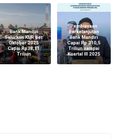
Pembiayaan
Bank Mandiri
Berkelanjutan
Salurkan KUR per
Bank Mandiri
L
Oktober 2025
Capai Rp 310,5
Ke
Capai Rp38,11
Triliun sampai
Triwul
Triliun
Kuartal III 2025
M