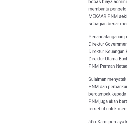
bebas biaya admin
membantu pengelola
MEKAAR PNM sekitar
sebagian besar me
Penandatanganan pe
Direktur Government
Direktur Keuangan 
Direktur Utama Bank
PNM Parman Nataatm
Sulaiman menyataka
PNM dan perbankan 
berdampak kepada p
PNM juga akan ber
tersebut untuk mem
â€œKami percaya ko