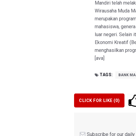
Mandiri telah melak
Wirausaha Muda Ma
merupakan program 
mahasiswa, generas
luar negeri. Selain
Ekonomi Kreatif (B
menghasilkan progr
[ava]
TAGS:
BANK MA
CLICK FOR LIKE (
0
)
Subscribe for our dail