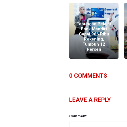
Tabungan Pelajar
Bank Mandiri
Bank Mandiri
Capai 966 Ribu
Dukung
Rekening,
Pembiayaan di
Tumbuh 12
Industri Hilirisasi
Persen
0
COMMENTS
LEAVE A REPLY
Comment