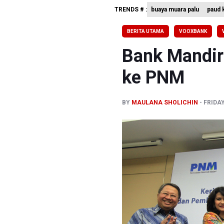
TRENDS # :
buaya muara palu
paud k
Bank Indo
Pemerint
BERITA UTAMA
VOOXBANK
Pendakian
Bank Mandiri
ke PNM
BY
MAULANA SHOLICHIN
FRIDAY