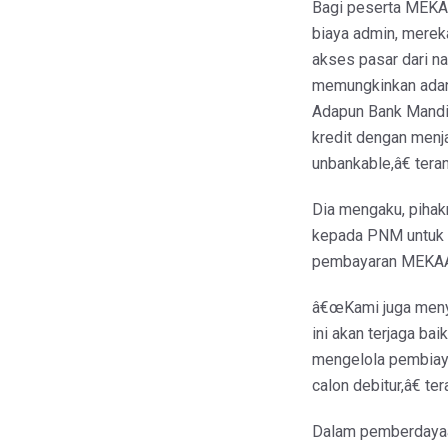
Bagi peserta MEKAA
biaya admin, mere
akses pasar dari n
memungkinkan ada
Adapun Bank Mandir
kredit dengan menj
unbankable,â€ tera
Dia mengaku, piha
kepada PNM untuk 
pembayaran MEKAAR 
â€œKami juga meny
ini akan terjaga b
mengelola pembiaya
calon debitur,â€ te
Dalam pemberdayaa