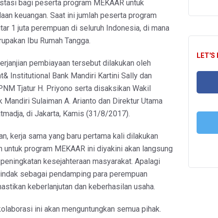
istasi bagi peserta program MEKAAR untuk
an keuangan. Saat ini jumlah peserta program
 1 juta perempuan di seluruh Indonesia, di mana
rupakan Ibu Rumah Tangga.
LET'S
rjanjian pembiayaan tersebut dilakukan oleh
& Institutional Bank Mandiri Kartini Sally dan
PNM Tjatur H. Priyono serta disaksikan Wakil
 Mandiri Sulaiman A. Arianto dan Direktur Utama
FA
adja, di Jakarta, Kamis (31/8/2017).
n, kerja sama yang baru pertama kali dilakukan
T
untuk program MEKAAR ini diyakini akan langsung
eningkatan kesejahteraan masyarakat. Apalagi
tindak sebagai pendamping para perempuan
astikan keberlanjutan dan keberhasilan usaha.
laborasi ini akan menguntungkan semua pihak.