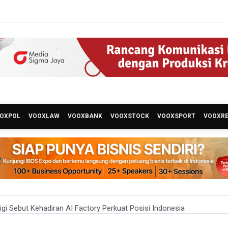
OXPOL
VOOXLAW
VOOXBANK
VOOXSTOCK
VOOXSPORT
VOOXR
i Sebut Kehadiran AI Factory Perkuat Posisi Indonesia
 Bangun Hunian Bersubsidi dengan Konsep TOD di Kemayoran