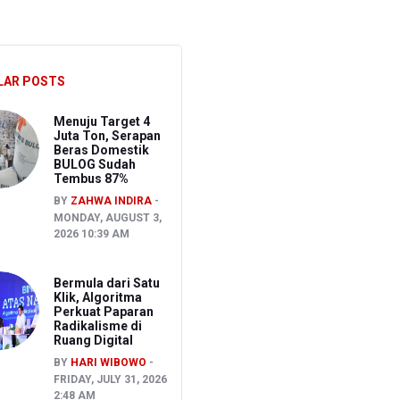
S
LAR POSTS
akancana
Menuju Target 4
Juta Ton, Serapan
Beras Domestik
BULOG Sudah
Tembus 87%
BY
ZAHWA INDIRA
MONDAY, AUGUST 3,
2026 10:39 AM
Bermula dari Satu
Klik, Algoritma
Perkuat Paparan
Radikalisme di
Ruang Digital
BY
HARI WIBOWO
FRIDAY, JULY 31, 2026
2:48 AM