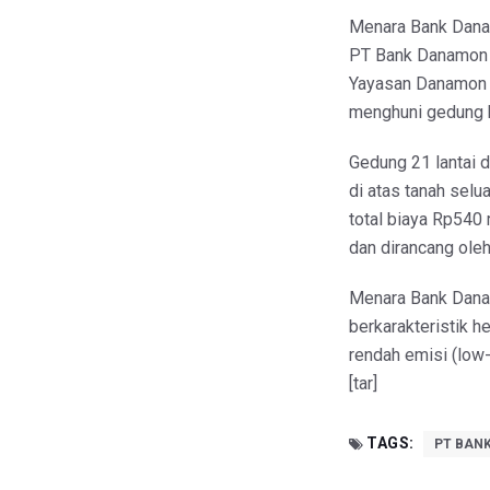
Menara Bank Dana
PT Bank Danamon I
Yayasan Danamon P
menghuni gedung b
Gedung 21 lantai 
di atas tanah sel
total biaya Rp540 
dan dirancang ole
Menara Bank Dana
berkarakteristik 
rendah emisi (low-
[tar]
TAGS:
PT BAN