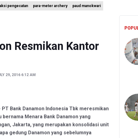
aksi pengecatan
para-meter archery
paud manokwari
ngungkapan TPPU Eks Jampidsus Febrie Adriansyah Harus Buktikan 
agung Periksa Febrie Adransayah sebagai Tersangka dan Saksi Terk
POPU
u Siswa Sekolah Rakyat Jadi Calon Paskibraka Nasional
on Resmikan Kantor
ULY 29, 2016 6:12 AM
a - PT Bank Danamon Indonesia Tbk meresmikan
ru bernama Menara Bank Danamon yang
ingan, Jakarta, yang merupakan konsolidasi unit
rapa gedung Danamon yang sebelumnya