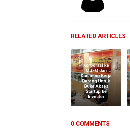
RELATED ARTICLES
Korporasi ke
MUFG dan
Danamon Kerja
Laba Danamon
Bareng Untuk
Semester I-2016
Buka Akses
Tumbuh 38
Startup ke
Persen
Investor
0
COMMENTS