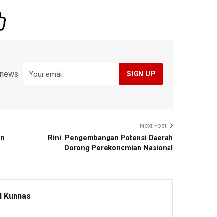
y news
Next Post
an
Rini: Pengembangan Potensi Daerah
Dorong Perekonomian Nasional
l Kunnas