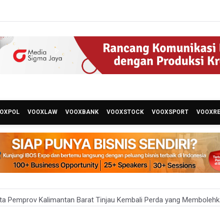
OXPOL
VOOXLAW
VOOXBANK
VOOXSTOCK
VOOXSPORT
VOOXR
ta Pemprov Kalimantan Barat Tinjau Kembali Perda yang Membole
 Targetkan 150 Ribu Siswa Masuk Program Sekolah Rakyat Tahun 2