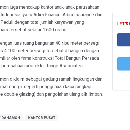
mon juga mencakup kantor anak-anak perusahaan
ndonesia, yaitu Adira Finance, Adira Insurance dan
eduli dengan total jumlah karyawan yang
LET'S
aru tersebut sekitar 1.600 orang.
dengan luas ruang bangunan 40 ribu meter persegi
uas 4.100 meter persegi tersebut dibangun dengan
FA
miliar oleh firma konstruksi Total Bangun Persada
h perusahaan arsitektur Tange Associates.
T
mon diklaim sebagai gedung ramah lingkungan dan
hemat energi, seperti penggunaan kaca rangkap
e double glazing) dan pengolahan ulang alir limbah.
K DANAMON
KANTOR PUSAT