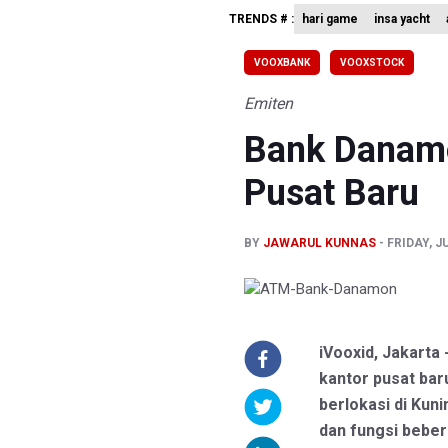
TRENDS # :
hari game
insa yacht
Pakar: Pe
Tim 9 Kej
VOOXBANK
VOOXSTOCK
BPIP: Sat
Emiten
Bank Danam
Pusat Baru
BY
JAWARUL KUNNAS
FRIDAY, J
iVooxid, Jakart
kantor pusat ba
berlokasi di Kun
dan fungsi bebe