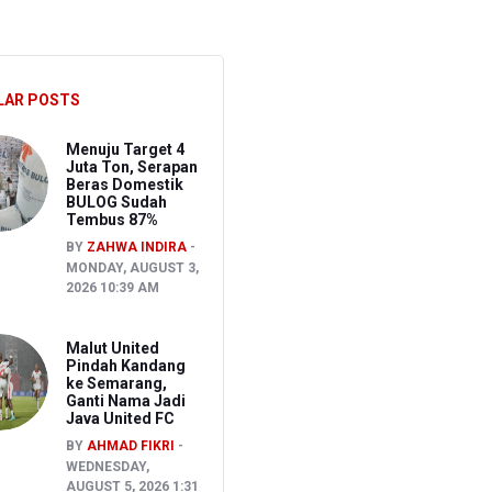
Pidana Asal
ait Kasus TPPU
LAR POSTS
Menuju Target 4
Juta Ton, Serapan
Beras Domestik
BULOG Sudah
Tembus 87%
BY
ZAHWA INDIRA
MONDAY, AUGUST 3,
2026 10:39 AM
Malut United
Pindah Kandang
ke Semarang,
Ganti Nama Jadi
Java United FC
BY
AHMAD FIKRI
WEDNESDAY,
AUGUST 5, 2026 1:31