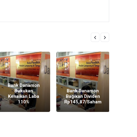
PEL
Bank Danamon
P
Bukukan
Bank Danamon
DAN
Kenaikan Laba
Bagikan Dividen
MATC
110%
Rp145,87/Saham