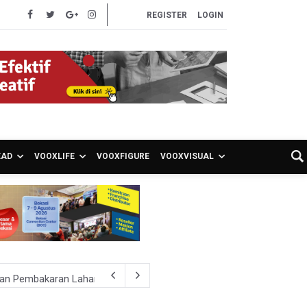
REGISTER
LOGIN
EAD
VOOXLIFE
VOOXFIGURE
VOOXVISUAL
hkan Pembakaran Lahan untuk Membuka Kebun Warga
027