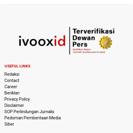
Pemerintah Tunda Penerapan Pajak Marketplace, DJP:
Jaga Daya Beli Masyarakat
Kemenkeu Ambil Alih 60 Persen Saham KCIC
Anggota Komisi III DPR Usulkan Mekanisme Pra Judicial
dalam RUU Perampasan Aset
KPK Sebut Pejabat Kemenhut Diduga Menerima 12.500
Dolar Singapura dari Bupati Kuantan Singingi Nonaktif
USEFUL LINKS
Suhardiman Amby
Redaksi
Contact
Amnesty International Desak Hentikan Sementara dan
Career
Evaluasi Program MBG Usai Rentetan Dugaan Keracunan
Beriklan
Massal
Privacy Policy
Disclaimer
Harga Telur dan Daging Ayam Masih Tertekan,
SOP Perlindungan Jurnalis
Pemerintah Diminta Lindungi Peternak Kecil
Pedoman Pemberitaan Media
Siber
Tak Mampu Bayar Gaji ASN, Ratusan Pemda Dapat
Suntikan Dana Rp20,5 Triliun dari Pusat