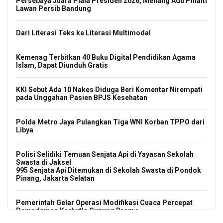
Persebaya Juara Piala Presiden 2026, Menang Adu Pinalti
Lawan Persib Bandung
Dari Literasi Teks ke Literasi Multimodal
Kemenag Terbitkan 40 Buku Digital Pendidikan Agama
Islam, Dapat Diunduh Gratis
KKI Sebut Ada 10 Nakes Diduga Beri Komentar Nirempati
pada Unggahan Pasien BPJS Kesehatan
Polda Metro Jaya Pulangkan Tiga WNI Korban TPPO dari
Libya
Polisi Selidiki Temuan Senjata Api di Yayasan Sekolah
Swasta di Jaksel
995 Senjata Api Ditemukan di Sekolah Swasta di Pondok
Pinang, Jakarta Selatan
Pemerintah Gelar Operasi Modifikasi Cuaca Percepat
Pemadaman Karhutla Gunung Bromo