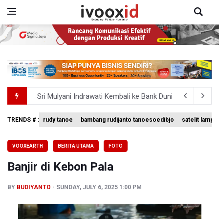
Sri Mulyani Indrawati Kembali ke Bank Dunia
Persebaya Juara Piala Presiden 2026, Menang Adu Pinal
TRENDS # :
rudy tanoe
bambang rudijanto tanoesoedibjo
satelit lampu
BRIN Sebut Teknologi ANG Berpotensi Hemat Subsidi LPG 
VOOXEARTH
BERITA UTAMA
FOTO
Kuasa Hukum Klaim 995 Airsoft Gun di Sekolah Swasta Ja
Banjir di Kebon Pala
Menperin Sebut Insentif Kendaraan Listrik untuk Produk 
BY
BUDIYANTO
SUNDAY, JULY 6, 2025 1:00 PM